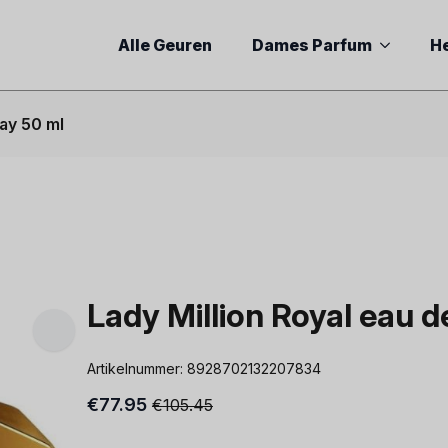
Alle Geuren
Dames Parfum
H
ray 50 ml
Lady Million Royal eau 
Artikelnummer:
8928702132207834
€
77.95
€
105.45
Oorspronkelijke
Huidige
prijs
prijs