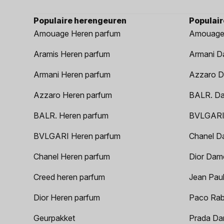
Populaire herengeuren
Populai
Amouage Heren parfum
Amouage
Aramis Heren parfum
Armani D
Armani Heren parfum
Azzaro D
Azzaro Heren parfum
BALR. D
BALR. Heren parfum
BVLGARI
BVLGARI Heren parfum
Chanel D
Chanel Heren parfum
Dior Dam
Creed heren parfum
Jean Paul
Dior Heren parfum
Paco Rab
Geurpakket
Prada Da