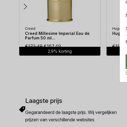
Creed
Hugo Bo
Creed Millesime Imperial Eau de
Hugo Bo
Parfum 50 ml...
Oorspronkelijke
Huidige
€
172.49
€
167.49
€
114.3
2.9% korting
prijs
prijs
was:
is:
€172.49.
€167.49.
Laagste prijs
Gegarandeerd de laagste prijs. Wij vergelijken
prijzen van verschillende websites