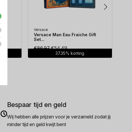
Versace
Hug
...
Versace Man Eau Fraiche Gift
Hug
Set...
Oorspronkelijke
Huidige
€
86.97
€
54.49
€
7
37.35% korting
prijs
prijs
was:
is:
€86.97.
€54.49.
Bespaar tijd en geld
Wij hebben alle prijzen voor je verzameld zodat jij
minder tijd en geld kwijt bent