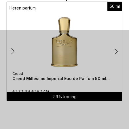
50 ml
Heren parfum
Creed
Creed Millesime Imperial Eau de Parfum 50 ml...
Oorspronkelijke
Huidige
€
172.49
€
167.49
2.9% korting
prijs
prijs
was:
is:
€172.49.
€167.49.