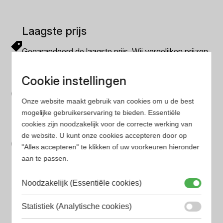
Laagste prijs
Gegarandeerd de laagste prijs. Wij vergelijken prijzen
van verschillende websites
Gemakkelijk zoeken
Cookie instellingen
Op onze website vind je eenvoudig je favoriete
Onze website maakt gebruik van cookies om u de best
parfum met onze geavanceerde zoekfilters
mogelijke gebruikerservaring te bieden. Essentiële
cookies zijn noodzakelijk voor de correcte werking van
Bespaar tijd en geld
de website. U kunt onze cookies accepteren door op
"Alles accepteren" te klikken of uw voorkeuren hieronder
Wij hebben alle prijzen voor je verzameld zodat jij
aan te passen.
minder tijd en geld kwijt bent
Noodzakelijk (Essentiële cookies)
Populaire herengeuren
Statistiek (Analytische cookies)
Amouage Heren parfum