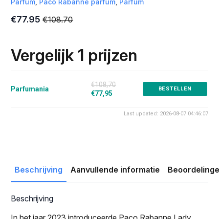
Parfum
,
Paco Rabanne parfum
,
Parfum
€
77.95
€
108.70
Oorspronkelijke
Huidige
prijs
prijs
was:
is:
Vergelijk 1 prijzen
€108.70.
€77.95.
€108,70
Parfumania
BESTELLEN
€77,95
Last updated: 2026-08-07 04:46:07
Beschrijving
Aanvullende informatie
Beoordelinge
Beschrijving
In het jaar 2023 introduceerde Paco Rabanne Lady