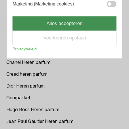
Aramis Heren parfum
Marketing (Marketing cookies)
Armani Heren parfum
Alles accepteren
Azzaro Heren parfum
Voorkeuren opslaan
BALR. Heren parfum
Privacybeleid
BVLGARI Heren parfum
Chanel Heren parfum
Creed heren parfum
Dior Heren parfum
Geurpakket
Hugo Boss Heren parfum
Jean Paul Gaultier Heren parfum