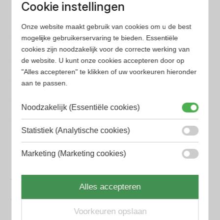
Cookie instellingen
minder tijd en geld kwijt bent
Onze website maakt gebruik van cookies om u de best
mogelijke gebruikerservaring te bieden. Essentiële
Populaire herengeuren
cookies zijn noodzakelijk voor de correcte werking van
Amouage Heren parfum
de website. U kunt onze cookies accepteren door op
"Alles accepteren" te klikken of uw voorkeuren hieronder
Aramis Heren parfum
aan te passen.
Armani Heren parfum
Noodzakelijk (Essentiële cookies)
Azzaro Heren parfum
Statistiek (Analytische cookies)
BALR. Heren parfum
Marketing (Marketing cookies)
BVLGARI Heren parfum
Chanel Heren parfum
Alles accepteren
Creed heren parfum
Voorkeuren opslaan
Dior Heren parfum