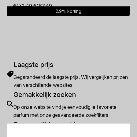
Oorspronkelijke
Huidige
€
172.49
€
167.49
2.9% korting
prijs
prijs
was:
is:
€172.49.
€167.49.
Laagste prijs
Gegarandeerd de laagste prijs. Wij vergelijken prijzen
van verschillende websites
Gemakkelijk zoeken
Op onze website vind je eenvoudig je favoriete
parfum met onze geavanceerde zoekfilters
Bespaar tijd en geld
Wij hebben alle prijzen voor je verzameld zodat jij