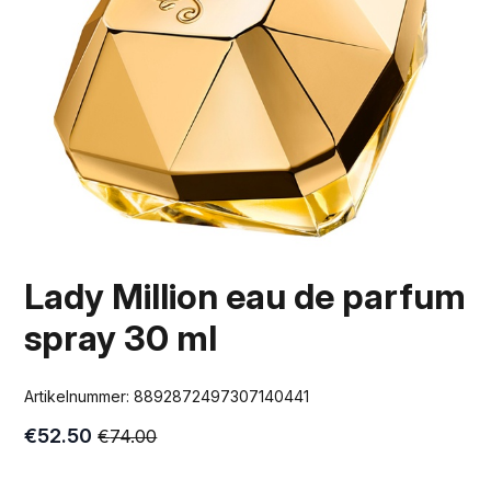
Lady Million eau de parfum
spray 30 ml
Artikelnummer:
8892872497307140441
€
52.50
€
74.00
Oorspronkelijke
Huidige
prijs
prijs