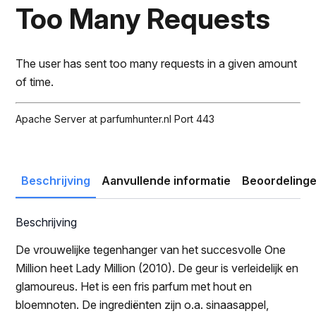
was:
is:
Too Many Requests
€74.00.
€52.50.
The user has sent too many requests in a given amount
of time.
Apache Server at parfumhunter.nl Port 443
Beschrijving
Aanvullende informatie
Beoordelinge
Beschrijving
De vrouwelijke tegenhanger van het succesvolle One
Million heet Lady Million (2010). De geur is verleidelijk en
glamoureus. Het is een fris parfum met hout en
bloemnoten. De ingrediënten zijn o.a. sinaasappel,