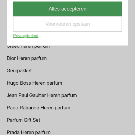
BALR. Heren parfum
Alles accepteren
BVLGARI Heren parfum
Voorkeuren opslaan
Chanel Heren parfum
Privacybeleid
Creed heren parfum
Dior Heren parfum
Geurpakket
Hugo Boss Heren parfum
Jean Paul Gaultier Heren parfum
Paco Rabanne Heren parfum
Parfum Gift Set
Prada Heren parfum