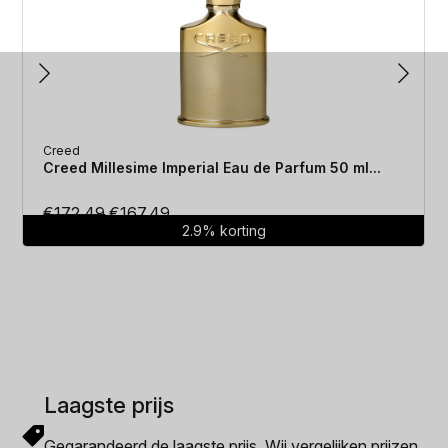
Creed
Creed Millesime Imperial Eau de Parfum 50 ml...
Oorspronkelijke
Huidige
€
172.49
€
167.49
2.9% korting
prijs
prijs
was:
is:
€172.49.
€167.49.
Laagste prijs
Gegarandeerd de laagste prijs. Wij vergelijken prijzen