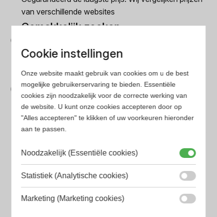
van verschillende websites
Gemakkelijk zoeken
Op onze website vind je eenvoudig je favoriete
Cookie instellingen
parfum met onze geavanceerde zoekfilters
Bespaar tijd en geld
Onze website maakt gebruik van cookies om u de best
mogelijke gebruikerservaring te bieden. Essentiële
Wij hebben alle prijzen voor je verzameld zodat jij
cookies zijn noodzakelijk voor de correcte werking van
minder tijd en geld kwijt bent
de website. U kunt onze cookies accepteren door op
"Alles accepteren" te klikken of uw voorkeuren hieronder
aan te passen.
Populaire herengeuren
Amouage Heren parfum
Noodzakelijk (Essentiële cookies)
Aramis Heren parfum
Statistiek (Analytische cookies)
Armani Heren parfum
Marketing (Marketing cookies)
Azzaro Heren parfum