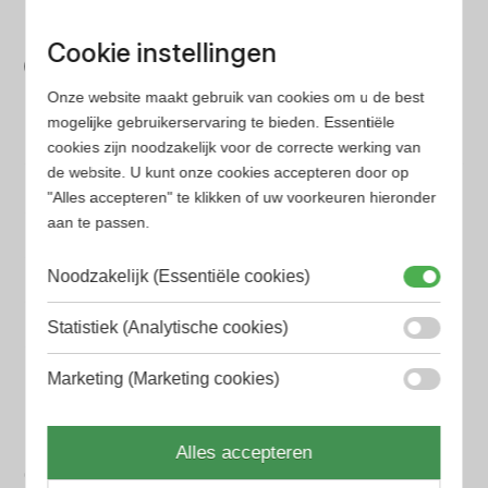
Bespaar tijd en geld
Cookie instellingen
Wij hebben alle prijzen voor je verzameld zodat jij
Onze website maakt gebruik van cookies om u de best
minder tijd en geld kwijt bent
mogelijke gebruikerservaring te bieden. Essentiële
cookies zijn noodzakelijk voor de correcte werking van
de website. U kunt onze cookies accepteren door op
Populaire herengeuren
"Alles accepteren" te klikken of uw voorkeuren hieronder
Amouage Heren parfum
aan te passen.
Aramis Heren parfum
Noodzakelijk (Essentiële cookies)
Armani Heren parfum
Statistiek (Analytische cookies)
Azzaro Heren parfum
Marketing (Marketing cookies)
BALR. Heren parfum
BVLGARI Heren parfum
Alles accepteren
Chanel Heren parfum