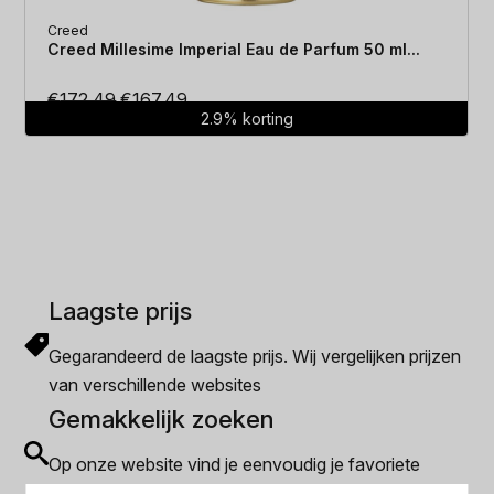
Creed
Creed Millesime Imperial Eau de Parfum 50 ml...
Oorspronkelijke
Huidige
€
172.49
€
167.49
2.9% korting
prijs
prijs
was:
is:
€172.49.
€167.49.
Laagste prijs
Gegarandeerd de laagste prijs. Wij vergelijken prijzen
van verschillende websites
Gemakkelijk zoeken
Op onze website vind je eenvoudig je favoriete
parfum met onze geavanceerde zoekfilters