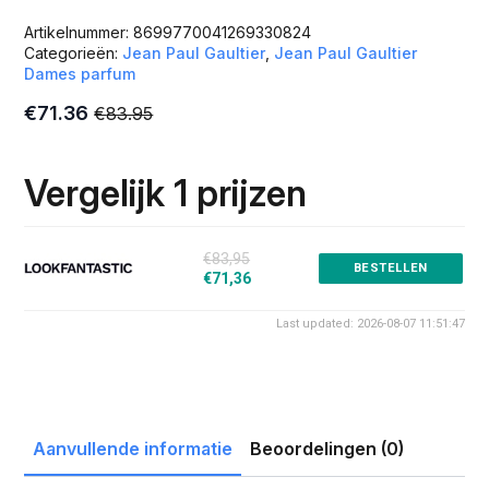
Artikelnummer:
8699770041269330824
Categorieën:
Jean Paul Gaultier
,
Jean Paul Gaultier
Dames parfum
€
71.36
€
83.95
Oorspronkelijke
Huidige
prijs
prijs
was:
is:
Vergelijk 1 prijzen
€83.95.
€71.36.
€83,95
BESTELLEN
€71,36
Last updated: 2026-08-07 11:51:47
Aanvullende informatie
Beoordelingen (0)