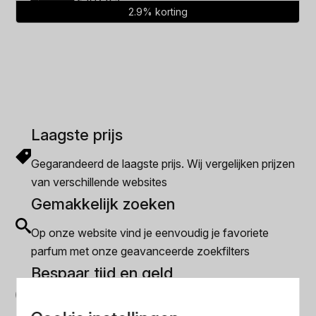
2.9% korting
prijs
prijs
was:
is:
€172.49.
€167.49.
Laagste prijs
Gegarandeerd de laagste prijs. Wij vergelijken prijzen
van verschillende websites
Gemakkelijk zoeken
Op onze website vind je eenvoudig je favoriete
parfum met onze geavanceerde zoekfilters
Bespaar tijd en geld
Wij hebben alle prijzen voor je verzameld zodat jij