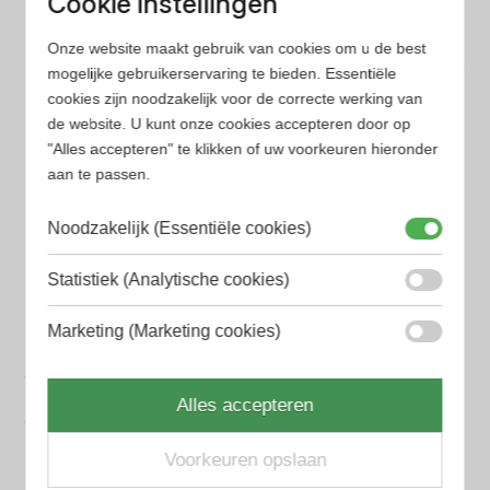
Cookie instellingen
minder tijd en geld kwijt bent
Onze website maakt gebruik van cookies om u de best
mogelijke gebruikerservaring te bieden. Essentiële
Populaire herengeuren
cookies zijn noodzakelijk voor de correcte werking van
Amouage Heren parfum
de website. U kunt onze cookies accepteren door op
"Alles accepteren" te klikken of uw voorkeuren hieronder
Aramis Heren parfum
aan te passen.
Armani Heren parfum
Noodzakelijk (Essentiële cookies)
Azzaro Heren parfum
Statistiek (Analytische cookies)
BALR. Heren parfum
BVLGARI Heren parfum
Marketing (Marketing cookies)
Chanel Heren parfum
Alles accepteren
Creed heren parfum
Voorkeuren opslaan
Dior Heren parfum