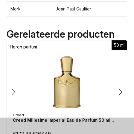
Merk
Jean Paul Gaultier
Gerelateerde producten
50 ml
Heren parfum
Creed
Creed Millesime Imperial Eau de Parfum 50 ml...
Oorspronkelijke
Huidige
€
172.49
€
167.49