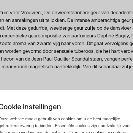
Parfum voor Vrouwen , De onweerstaanbare geur van decadent
en en aanrakingen uit te lokken. De intense amberachtige geur
ndt. Met deze gedurfde, weelderige geur zul je op de dansvloer 
 excentrieke geurcompositie van parfumeurs Daphné Bugey, F
oete aroma van zwarte vijg naar voren. Dit gaat vervolgens gele
n worden gevormd door sensuele tuberoos, die het hart verove
 flacon van de Jean Paul Gaultier Scandal staan, vangen perfe
ar vooral magnetisch aantrekkelijk. Van dit schandaal zul je 
Cookie instellingen
rfum
Heren parfum
Onze website maakt gebruik van cookies om u de best mogelijke
gebruikerservaring te bieden. Essentiële cookies zijn noodzakelijk voor
de correcte werking van de website. U kunt onze cookies accepteren