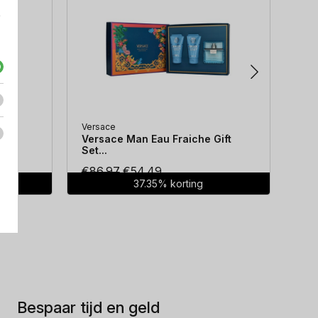
e
Versace
Hug
...
Versace Man Eau Fraiche Gift
Hug
Set...
Oorspronkelijke
Huidige
€
86.97
€
54.49
€
7
37.35% korting
prijs
prijs
was:
is:
€86.97.
€54.49.
Bespaar tijd en geld