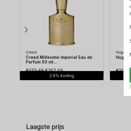
Creed
Hugo Bo
Creed Millesime Imperial Eau de
Hugo Bo
Parfum 50 ml...
Oorspronkelijke
Huidige
€
172.49
€
167.49
€
114.3
2.9% korting
prijs
prijs
was:
is:
€172.49.
€167.49.
Laagste prijs