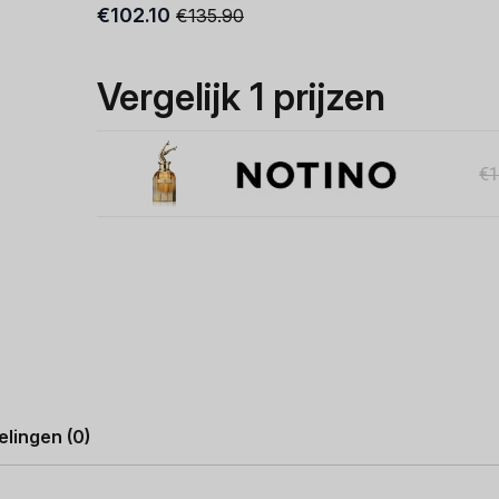
€
102.10
€
135.90
Oorspronkelijke
Huidige
prijs
prijs
was:
is:
Vergelijk 1 prijzen
€135.90.
€102.10.
€
lingen (0)