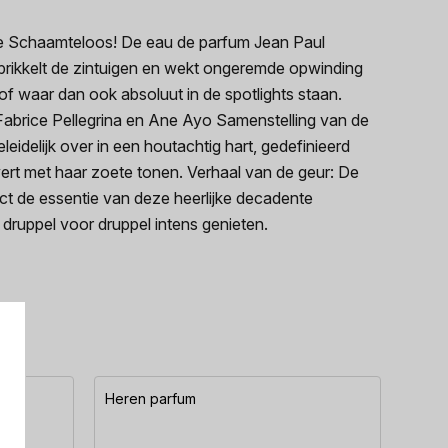
ie Schaamteloos! De eau de parfum Jean Paul
 prikkelt de zintuigen en wekt ongeremde opwinding
of waar dan ook absoluut in de spotlights staan.
abrice Pellegrina en Ane Ayo Samenstelling van de
idelijk over in een houtachtig hart, gedefinieerd
rt met haar zoete tonen. Verhaal van de geur: De
ct de essentie van deze heerlijke decadente
druppel voor druppel intens genieten.
Heren parfum
Here