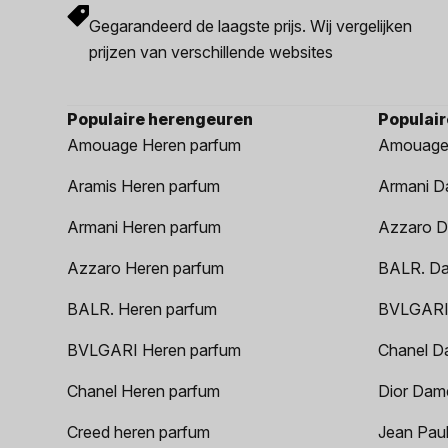
Gegarandeerd de laagste prijs. Wij vergelijken
prijzen van verschillende websites
Populaire herengeuren
Populai
Amouage Heren parfum
Amouage
Aramis Heren parfum
Armani D
Armani Heren parfum
Azzaro D
Azzaro Heren parfum
BALR. D
BALR. Heren parfum
BVLGARI
BVLGARI Heren parfum
Chanel D
Chanel Heren parfum
Dior Dam
Creed heren parfum
Jean Paul