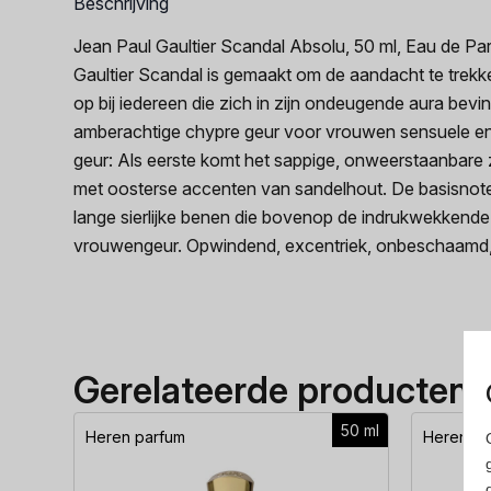
Beschrijving
Jean Paul Gaultier Scandal Absolu, 50 ml, Eau de 
Gaultier Scandal is gemaakt om de aandacht te trekk
op bij iedereen die zich in zijn ondeugende aura bevi
amberachtige chypre geur voor vrouwen sensuele en
geur: Als eerste komt het sappige, onweerstaanbare z
met oosterse accenten van sandelhout. De basisnote
lange sierlijke benen die bovenop de indrukwekkende
vrouwengeur. Opwindend, excentriek, onbeschaamd, ma
Gerelateerde producten
50 ml
Heren parfum
Heren pa