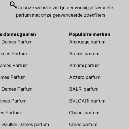
Op onze website vind je eenvoudig je favoriete
parfum met onze geavanceerde zoekfilters
re damesgeuren
Populaire merken
 Dames Parfum
Amouage parfum
ames Parfum
Aramis parfum
ames Parfum
Arnami parfum
ames Parfum
Azzaro parfum
 Dames Parfum
BALR. parfum
ames Parfum
BVLGARI parfum
es Parfum
Chanel parfum
 Gaultier Dames parfum
Creed parfum