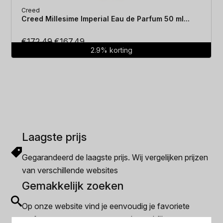
Creed
Creed Millesime Imperial Eau de Parfum 50 ml...
Oorspronkelijke
Huidige
€
172.49
€
167.49
2.9% korting
prijs
prijs
was:
is:
€172.49.
€167.49.
Laagste prijs
Gegarandeerd de laagste prijs. Wij vergelijken prijzen
van verschillende websites
Gemakkelijk zoeken
Op onze website vind je eenvoudig je favoriete
parfum met onze geavanceerde zoekfilters