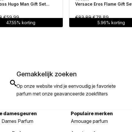
ss Hugo Man Gift Set...
Versace Eros Flame Gift Set
Oorspronkelijke
Huidige
Oorspronkelijke
Huidige
8
€
59.99
€
83.89
€
78.89
47.55% korting
5.96% korting
prijs
prijs
prijs
prijs
was:
is:
was:
is:
€114.38.
€59.99.
€83.89.
€78.89.
Gemakkelijk zoeken
Op onze website vind je eenvoudig je favoriete
parfum met onze geavanceerde zoekfilters
re damesgeuren
Populaire merken
 Dames Parfum
Amouage parfum