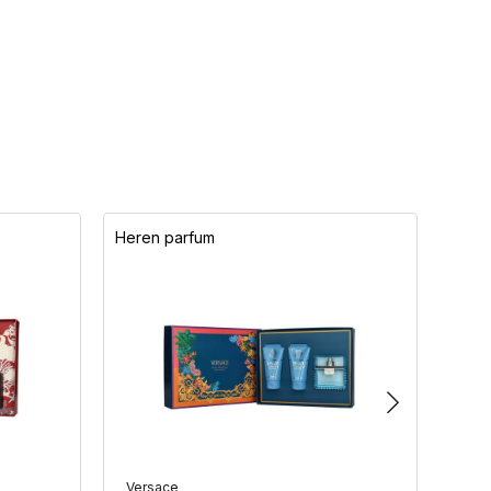
Heren parfum
Here
Versace
Hug