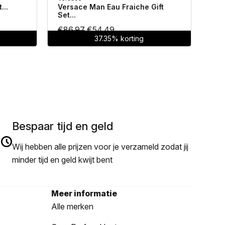
...
Versace Man Eau Fraiche Gift
Hug
Set...
Oorspronkelijke
Huidige
€
86.97
€
54.49
€
7
37.35% korting
prijs
prijs
was:
is:
€86.97.
€54.49.
Bespaar tijd en geld
Wij hebben alle prijzen voor je verzameld zodat jij
minder tijd en geld kwijt bent
Meer informatie
Alle merken