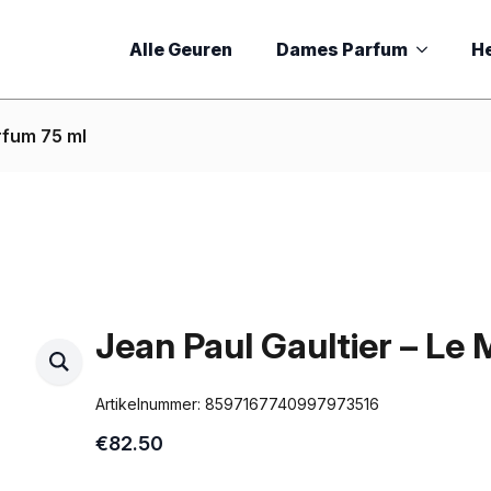
Alle Geuren
Dames Parfum
H
arfum 75 ml
Jean Paul Gaultier – Le 
Artikelnummer:
8597167740997973516
€
82.50