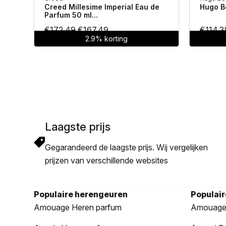
Creed Millesime Imperial Eau de
Hugo Bo
Parfum 50 ml...
Oorspronkelijke
Huidige
€
172.49
€
167.49
€
114.3
2.9% korting
prijs
prijs
was:
is:
€172.49.
€167.49.
Laagste prijs
Gegarandeerd de laagste prijs. Wij vergelijken
prijzen van verschillende websites
Populaire herengeuren
Populai
Amouage Heren parfum
Amouage