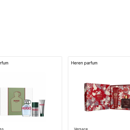
rfum
Heren parfum
ss
Versace