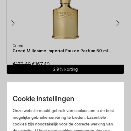
Creed
Creed Millesime Imperial Eau de Parfum 50 ml...
Oorspronkelijke
Huidige
€
172.49
€
167.49
2.9% korting
prijs
prijs
was:
is:
€172.49.
€167.49.
Cookie instellingen
Onze website maakt gebruik van cookies om u de best
mogelijke gebruikerservaring te bieden. Essentiële
Laagste prijs
cookies zijn noodzakelijk voor de correcte werking van
de website. U kunt onze cookies accepteren door op