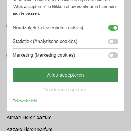
Gegarandeerd de laagste prijs. Wij vergelijken prijzen
"Alles accepteren" te klikken of uw voorkeuren hieronder
van verschillende websites
aan te passen.
Gemakkelijk zoeken
Noodzakelijk (Essentiële cookies)
Op onze website vind je eenvoudig je favoriete
parfum met onze geavanceerde zoekfilters
Statistiek (Analytische cookies)
Bespaar tijd en geld
Marketing (Marketing cookies)
Wij hebben alle prijzen voor je verzameld zodat jij
minder tijd en geld kwijt bent
Alles accepteren
Populaire herengeuren
Voorkeuren opslaan
Amouage Heren parfum
Privacybeleid
Aramis Heren parfum
Armani Heren parfum
Azzaro Heren parfum