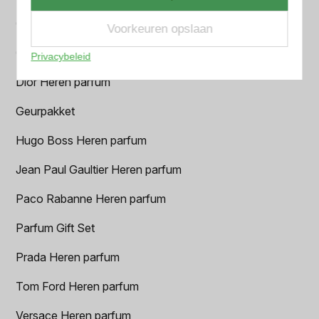
Chanel Heren parfum
Voorkeuren opslaan
Creed heren parfum
Privacybeleid
Dior Heren parfum
Geurpakket
Hugo Boss Heren parfum
Jean Paul Gaultier Heren parfum
Paco Rabanne Heren parfum
Parfum Gift Set
Prada Heren parfum
Tom Ford Heren parfum
Versace Heren parfum