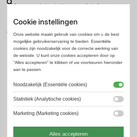
Op onze website vind je eenvoudig je favoriete
parfum met onze geavanceerde zoekfilters
Cookie instellingen
Bespaar tijd en geld
Onze website maakt gebruik van cookies om u de best
Wij hebben alle prijzen voor je verzameld zodat jij
mogelijke gebruikerservaring te bieden. Essentiële
minder tijd en geld kwijt bent
cookies zijn noodzakelijk voor de correcte werking van
de website. U kunt onze cookies accepteren door op
"Alles accepteren" te klikken of uw voorkeuren hieronder
Populaire herengeuren
aan te passen.
Amouage Heren parfum
Aramis Heren parfum
Noodzakelijk (Essentiële cookies)
Armani Heren parfum
Statistiek (Analytische cookies)
Azzaro Heren parfum
Marketing (Marketing cookies)
BALR. Heren parfum
Alles accepteren
BVLGARI Heren parfum