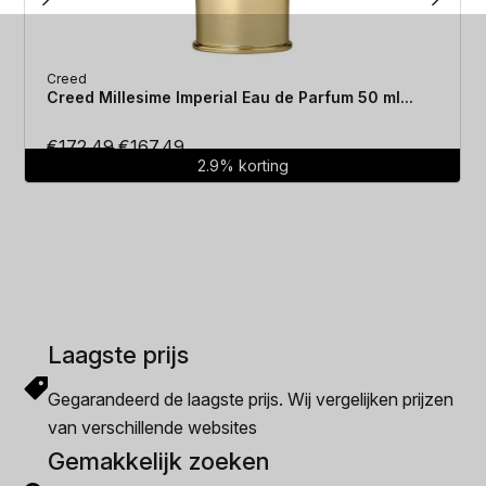
Creed
Creed Millesime Imperial Eau de Parfum 50 ml...
Oorspronkelijke
Huidige
€
172.49
€
167.49
2.9% korting
prijs
prijs
was:
is:
€172.49.
€167.49.
Laagste prijs
Gegarandeerd de laagste prijs. Wij vergelijken prijzen
van verschillende websites
Gemakkelijk zoeken