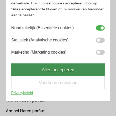
de website. U kunt onze cookies accepteren door op
Gegarandeerd de laagste prijs. Wij vergelijken prijzen
"Alles accepteren" te klikken of uw voorkeuren hieronder
van verschillende websites
aan te passen.
Gemakkelijk zoeken
Noodzakelijk (Essentiële cookies)
Op onze website vind je eenvoudig je favoriete
parfum met onze geavanceerde zoekfilters
Statistiek (Analytische cookies)
Bespaar tijd en geld
Marketing (Marketing cookies)
Wij hebben alle prijzen voor je verzameld zodat jij
minder tijd en geld kwijt bent
Alles accepteren
Populaire herengeuren
Voorkeuren opslaan
Amouage Heren parfum
Privacybeleid
Aramis Heren parfum
Armani Heren parfum