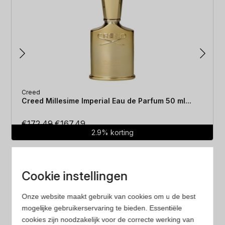
Creed
Creed Millesime Imperial Eau de Parfum 50 ml...
Oorspronkelijke
Huidige
€
172.49
€
167.49
2.9% korting
prijs
prijs
was:
is:
€172.49.
€167.49.
Cookie instellingen
Onze website maakt gebruik van cookies om u de best
mogelijke gebruikerservaring te bieden. Essentiële
Laagste prijs
cookies zijn noodzakelijk voor de correcte werking van