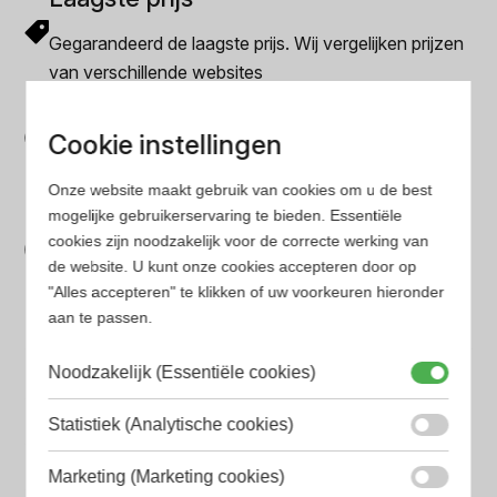
Gegarandeerd de laagste prijs. Wij vergelijken prijzen
van verschillende websites
Gemakkelijk zoeken
Cookie instellingen
Op onze website vind je eenvoudig je favoriete
parfum met onze geavanceerde zoekfilters
Onze website maakt gebruik van cookies om u de best
Bespaar tijd en geld
mogelijke gebruikerservaring te bieden. Essentiële
cookies zijn noodzakelijk voor de correcte werking van
Wij hebben alle prijzen voor je verzameld zodat jij
de website. U kunt onze cookies accepteren door op
minder tijd en geld kwijt bent
"Alles accepteren" te klikken of uw voorkeuren hieronder
aan te passen.
Populaire herengeuren
Noodzakelijk (Essentiële cookies)
Amouage Heren parfum
Statistiek (Analytische cookies)
Aramis Heren parfum
Marketing (Marketing cookies)
Armani Heren parfum