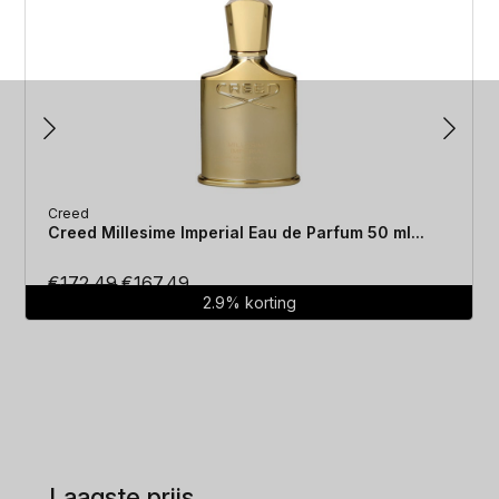
Creed
Creed Millesime Imperial Eau de Parfum 50 ml...
Oorspronkelijke
Huidige
€
172.49
€
167.49
2.9% korting
prijs
prijs
was:
is:
€172.49.
€167.49.
Laagste prijs