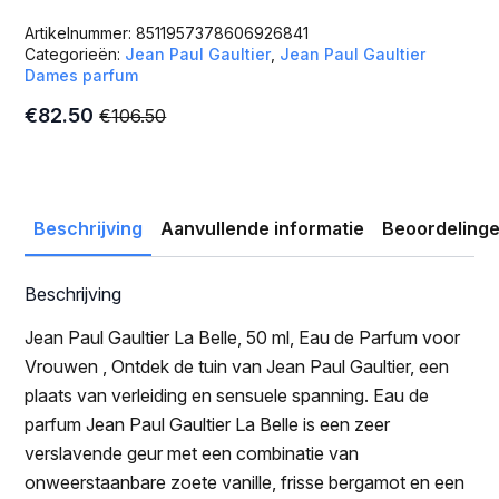
Artikelnummer:
8511957378606926841
Categorieën:
Jean Paul Gaultier
,
Jean Paul Gaultier
Dames parfum
€
82.50
€
106.50
Oorspronkelijke
Huidige
prijs
prijs
was:
is:
€106.50.
€82.50.
Beschrijving
Aanvullende informatie
Beoordelinge
Beschrijving
Jean Paul Gaultier La Belle, 50 ml, Eau de Parfum voor
Vrouwen , Ontdek de tuin van Jean Paul Gaultier, een
plaats van verleiding en sensuele spanning. Eau de
parfum Jean Paul Gaultier La Belle is een zeer
verslavende geur met een combinatie van
onweerstaanbare zoete vanille, frisse bergamot en een