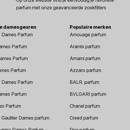
parfum met onze geavanceerde zoekfilters
re damesgeuren
Populaire merken
 Dames Parfum
Amouage parfum
ames Parfum
Aramis parfum
ames Parfum
Arnami parfum
ames Parfum
Azzaro parfum
 Dames Parfum
BALR. parfum
ames Parfum
BVLGARI parfum
es Parfum
Chanel parfum
 Gaultier Dames parfum
Creed parfum
anne Dames Parfum
Dior parfum