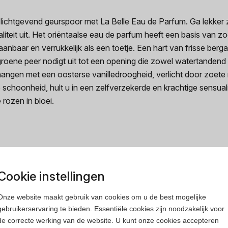
 lichtgevend geurspoor met La Belle Eau de Parfum. Ga lekker 
ualiteit uit. Het oriëntaalse eau de parfum heeft een basis van 
nbaar en verrukkelijk als een toetje. Een hart van frisse ber
roene peer nodigt uit tot een opening die zowel watertandend z
hangen met een oosterse vanilledroogheid, verlicht door zoete 
schoonheid, hult u in een zelfverzekerde en krachtige sensualit
 rozen in bloei.
Cookie instellingen
rfum
Heren parfum
Onze website maakt gebruik van cookies om u de best mogelijke
gebruikerservaring te bieden. Essentiële cookies zijn noodzakelijk voor
de correcte werking van de website. U kunt onze cookies accepteren