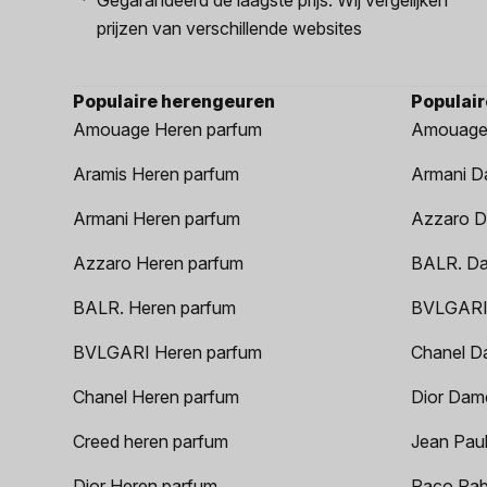
prijzen van verschillende websites
Populaire herengeuren
Populai
Amouage Heren parfum
Amouage
Aramis Heren parfum
Armani D
Armani Heren parfum
Azzaro D
Azzaro Heren parfum
BALR. D
BALR. Heren parfum
BVLGARI
BVLGARI Heren parfum
Chanel D
Chanel Heren parfum
Dior Dam
Creed heren parfum
Jean Paul
Dior Heren parfum
Paco Rab