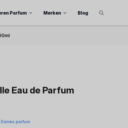
eren Parfum
Merken
Blog
Search
for:
100ml
elle Eau de Parfum
r Dames parfum