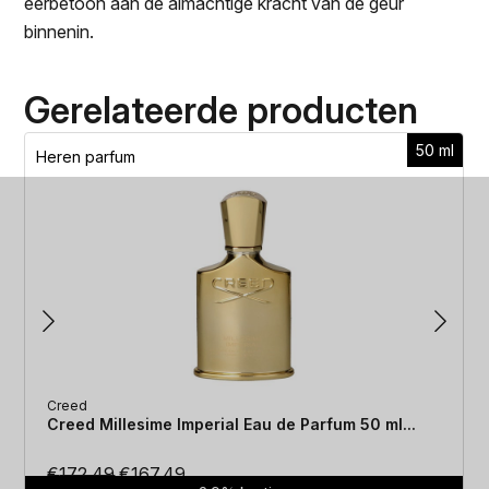
eerbetoon aan de almachtige kracht van de geur
binnenin.
Gerelateerde producten
50 ml
Heren parfum
Creed
Creed Millesime Imperial Eau de Parfum 50 ml...
Oorspronkelijke
Huidige
€
172.49
€
167.49