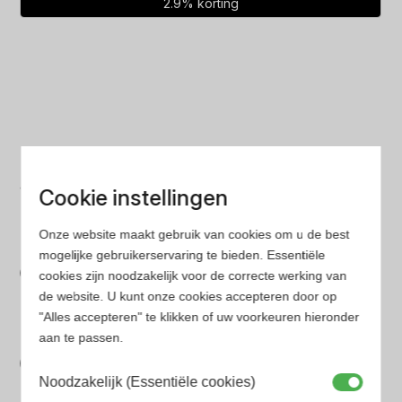
2.9% korting
prijs
prijs
was:
is:
€172.49.
€167.49.
Laagste prijs
Cookie instellingen
Gegarandeerd de laagste prijs. Wij vergelijken prijzen
van verschillende websites
Onze website maakt gebruik van cookies om u de best
Gemakkelijk zoeken
mogelijke gebruikerservaring te bieden. Essentiële
cookies zijn noodzakelijk voor de correcte werking van
Op onze website vind je eenvoudig je favoriete
de website. U kunt onze cookies accepteren door op
parfum met onze geavanceerde zoekfilters
"Alles accepteren" te klikken of uw voorkeuren hieronder
Bespaar tijd en geld
aan te passen.
Wij hebben alle prijzen voor je verzameld zodat jij
Noodzakelijk (Essentiële cookies)
minder tijd en geld kwijt bent