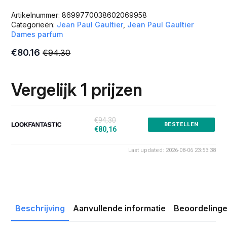
Artikelnummer:
8699770038602069958
Categorieën:
Jean Paul Gaultier
,
Jean Paul Gaultier
Dames parfum
€
80.16
€
94.30
Oorspronkelijke
Huidige
prijs
prijs
was:
is:
Vergelijk 1 prijzen
€94.30.
€80.16.
€94,30
BESTELLEN
€80,16
Last updated: 2026-08-06 23:53:38
Beschrijving
Aanvullende informatie
Beoordelinge