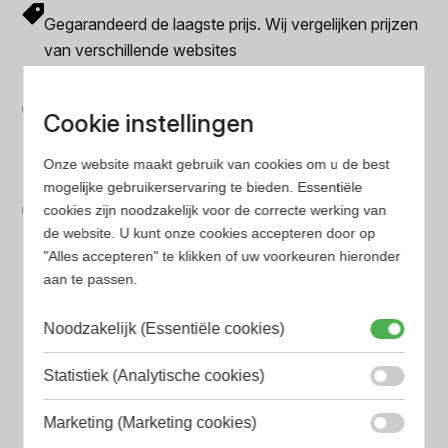
Gegarandeerd de laagste prijs. Wij vergelijken prijzen
van verschillende websites
Gemakkelijk zoeken
Cookie instellingen
Op onze website vind je eenvoudig je favoriete
parfum met onze geavanceerde zoekfilters
Onze website maakt gebruik van cookies om u de best
Bespaar tijd en geld
mogelijke gebruikerservaring te bieden. Essentiële
cookies zijn noodzakelijk voor de correcte werking van
Wij hebben alle prijzen voor je verzameld zodat jij
de website. U kunt onze cookies accepteren door op
minder tijd en geld kwijt bent
"Alles accepteren" te klikken of uw voorkeuren hieronder
aan te passen.
Populaire herengeuren
Noodzakelijk (Essentiële cookies)
Amouage Heren parfum
Statistiek (Analytische cookies)
Aramis Heren parfum
Armani Heren parfum
Marketing (Marketing cookies)