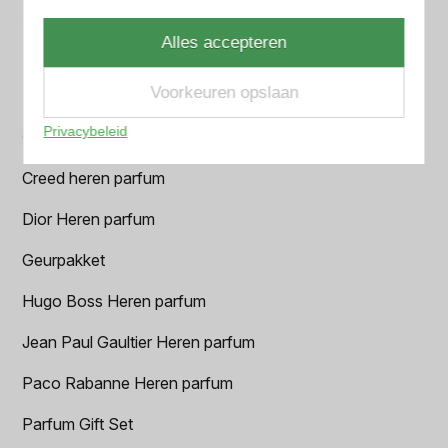
Azzaro Heren parfum
Alles accepteren
BALR. Heren parfum
Voorkeuren opslaan
BVLGARI Heren parfum
Privacybeleid
Chanel Heren parfum
Creed heren parfum
Dior Heren parfum
Geurpakket
Hugo Boss Heren parfum
Jean Paul Gaultier Heren parfum
Paco Rabanne Heren parfum
Parfum Gift Set