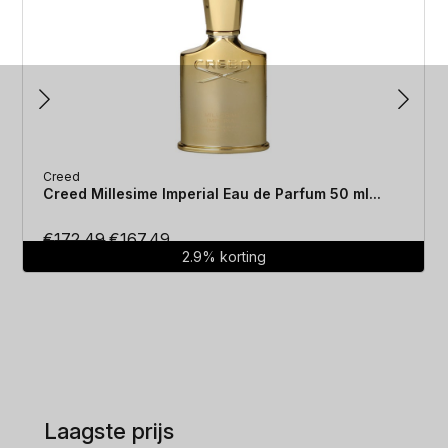
Creed
Creed Millesime Imperial Eau de Parfum 50 ml...
Oorspronkelijke
Huidige
€
172.49
€
167.49
2.9% korting
prijs
prijs
was:
is:
€172.49.
€167.49.
Laagste prijs