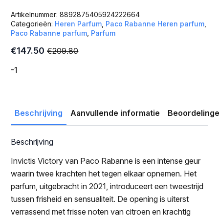
Artikelnummer:
8892875405924222664
Categorieën:
Heren Parfum
,
Paco Rabanne Heren parfum
,
Paco Rabanne parfum
,
Parfum
€
147.50
€
209.80
Oorspronkelijke
Huidige
prijs
prijs
-1
was:
is:
€209.80.
€147.50.
Beschrijving
Aanvullende informatie
Beoordelinge
Beschrijving
Invictis Victory van Paco Rabanne is een intense geur
waarin twee krachten het tegen elkaar opnemen. Het
parfum, uitgebracht in 2021, introduceert een tweestrijd
tussen frisheid en sensualiteit. De opening is uiterst
verrassend met frisse noten van citroen en krachtig