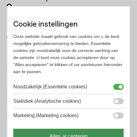
Op onze website vind je eenvoudig je favoriete
parfum met onze geavanceerde zoekfilters
Cookie instellingen
Bespaar tijd en geld
Onze website maakt gebruik van cookies om u de best
Wij hebben alle prijzen voor je verzameld zodat jij
mogelijke gebruikerservaring te bieden. Essentiële
minder tijd en geld kwijt bent
cookies zijn noodzakelijk voor de correcte werking van
de website. U kunt onze cookies accepteren door op
"Alles accepteren" te klikken of uw voorkeuren hieronder
Populaire herengeuren
aan te passen.
Amouage Heren parfum
Noodzakelijk (Essentiële cookies)
Aramis Heren parfum
Statistiek (Analytische cookies)
Armani Heren parfum
Azzaro Heren parfum
Marketing (Marketing cookies)
BALR. Heren parfum
Alles accepteren