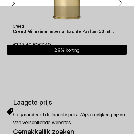
Creed
Creed Millesime Imperial Eau de Parfum 50 ml...
Oorspronkelijke
Huidige
€
172.49
€
167.49
2.9% korting
prijs
prijs
was:
is:
€172.49.
€167.49.
Laagste prijs
Gegarandeerd de laagste prijs. Wij vergelijken prijzen
van verschillende websites
Gemakkelijk zoeken