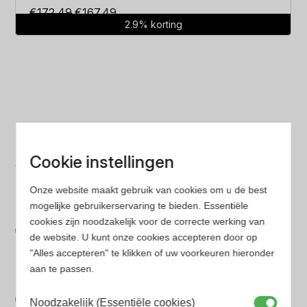
Oorspronkelijke
Huidige
€
172.49
€
167.49
2.9% korting
prijs
prijs
was:
is:
€172.49.
€167.49.
Laagste prijs
Cookie instellingen
Gegarandeerd de laagste prijs. Wij vergelijken prijzen
van verschillende websites
Onze website maakt gebruik van cookies om u de best
mogelijke gebruikerservaring te bieden. Essentiële
Gemakkelijk zoeken
cookies zijn noodzakelijk voor de correcte werking van
de website. U kunt onze cookies accepteren door op
Op onze website vind je eenvoudig je favoriete
"Alles accepteren" te klikken of uw voorkeuren hieronder
parfum met onze geavanceerde zoekfilters
aan te passen.
Bespaar tijd en geld
Noodzakelijk (Essentiële cookies)
Wij hebben alle prijzen voor je verzameld zodat jij