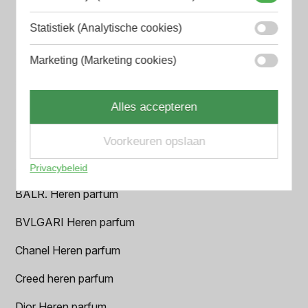
minder tijd en geld kwijt bent
Statistiek (Analytische cookies)
Marketing (Marketing cookies)
Populaire herengeuren
Amouage Heren parfum
Alles accepteren
Aramis Heren parfum
Armani Heren parfum
Voorkeuren opslaan
Azzaro Heren parfum
Privacybeleid
BALR. Heren parfum
BVLGARI Heren parfum
Chanel Heren parfum
Creed heren parfum
Dior Heren parfum