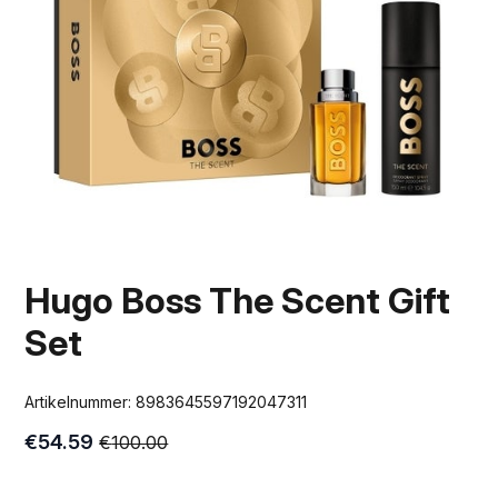
Hugo Boss The Scent Gift
Set
Artikelnummer:
8983645597192047311
€
54.59
€
100.00
Oorspronkelijke
Huidige
prijs
prijs