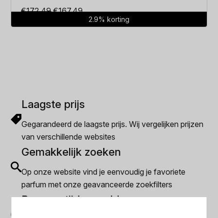
Oorspronkelijke
Huidige
€
172.49
€
167.49
2.9% korting
prijs
prijs
was:
is:
€172.49.
€167.49.
Laagste prijs
Gegarandeerd de laagste prijs. Wij vergelijken prijzen
van verschillende websites
Gemakkelijk zoeken
Op onze website vind je eenvoudig je favoriete
parfum met onze geavanceerde zoekfilters
Bespaar tijd en geld