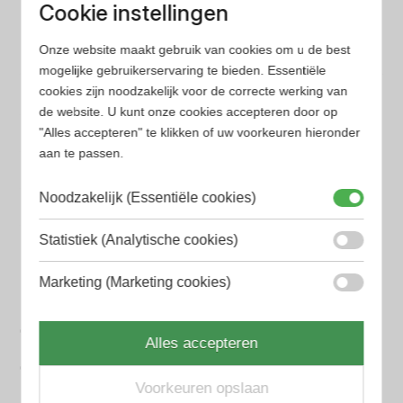
Wij hebben alle prijzen voor je verzameld zodat jij
Cookie instellingen
minder tijd en geld kwijt bent
Onze website maakt gebruik van cookies om u de best
mogelijke gebruikerservaring te bieden. Essentiële
Populaire herengeuren
cookies zijn noodzakelijk voor de correcte werking van
Amouage Heren parfum
de website. U kunt onze cookies accepteren door op
"Alles accepteren" te klikken of uw voorkeuren hieronder
Aramis Heren parfum
aan te passen.
Armani Heren parfum
Noodzakelijk (Essentiële cookies)
Azzaro Heren parfum
Statistiek (Analytische cookies)
BALR. Heren parfum
Marketing (Marketing cookies)
BVLGARI Heren parfum
Chanel Heren parfum
Alles accepteren
Creed heren parfum
Voorkeuren opslaan