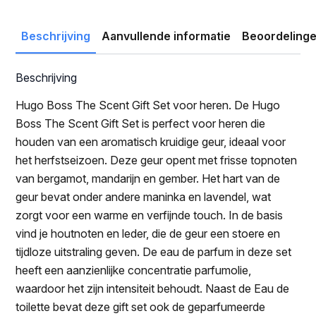
was:
is:
€100.00.
€54.59.
Beschrijving
Aanvullende informatie
Beoordelinge
Beschrijving
Hugo Boss The Scent Gift Set voor heren. De Hugo
Boss The Scent Gift Set is perfect voor heren die
houden van een aromatisch kruidige geur, ideaal voor
het herfstseizoen. Deze geur opent met frisse topnoten
van bergamot, mandarijn en gember. Het hart van de
geur bevat onder andere maninka en lavendel, wat
zorgt voor een warme en verfijnde touch. In de basis
vind je houtnoten en leder, die de geur een stoere en
tijdloze uitstraling geven. De eau de parfum in deze set
heeft een aanzienlijke concentratie parfumolie,
waardoor het zijn intensiteit behoudt. Naast de Eau de
toilette bevat deze gift set ook de geparfumeerde