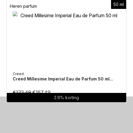
50 ml
Heren parfum
H
Creed
Creed Millesime Imperial Eau de Parfum 50 ml...
Oorspronkelijke
Huidige
€
172.49
€
167.49
2.9% korting
prijs
prijs
was:
is:
€172.49.
€167.49.