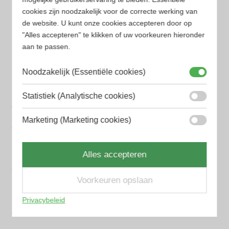
Aramis Heren parfum
cookies zijn noodzakelijk voor de correcte werking van
Armani Heren parfum
de website. U kunt onze cookies accepteren door op
"Alles accepteren" te klikken of uw voorkeuren hieronder
Azzaro Heren parfum
aan te passen.
BALR. Heren parfum
Noodzakelijk (Essentiële cookies)
BVLGARI Heren parfum
Statistiek (Analytische cookies)
Chanel Heren parfum
Marketing (Marketing cookies)
Creed heren parfum
Dior Heren parfum
Alles accepteren
Geurpakket
Voorkeuren opslaan
Hugo Boss Heren parfum
Privacybeleid
Jean Paul Gaultier Heren parfum