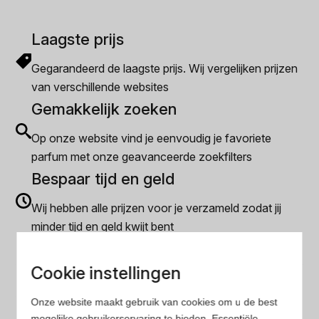
Laagste prijs
Gegarandeerd de laagste prijs. Wij vergelijken prijzen
van verschillende websites
Gemakkelijk zoeken
Op onze website vind je eenvoudig je favoriete
parfum met onze geavanceerde zoekfilters
Bespaar tijd en geld
Wij hebben alle prijzen voor je verzameld zodat jij
minder tijd en geld kwijt bent
Cookie instellingen
Populaire herengeuren
Amouage Heren parfum
Onze website maakt gebruik van cookies om u de best
mogelijke gebruikerservaring te bieden. Essentiële