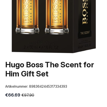
Hugo Boss The Scent for
Him Gift Set
Artikelnummer:
8983642445317334393
€
66.69
€
97.90
Oorspronkelijke
Huidige
prijs
prijs