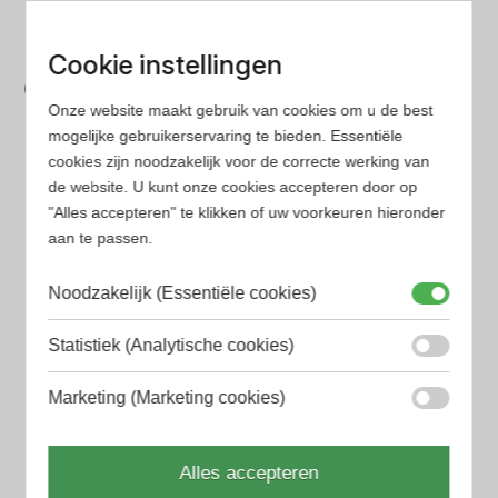
parfum met onze geavanceerde zoekfilters
Bespaar tijd en geld
Cookie instellingen
Wij hebben alle prijzen voor je verzameld zodat jij
Onze website maakt gebruik van cookies om u de best
minder tijd en geld kwijt bent
mogelijke gebruikerservaring te bieden. Essentiële
cookies zijn noodzakelijk voor de correcte werking van
de website. U kunt onze cookies accepteren door op
Populaire herengeuren
"Alles accepteren" te klikken of uw voorkeuren hieronder
Amouage Heren parfum
aan te passen.
Aramis Heren parfum
Noodzakelijk (Essentiële cookies)
Armani Heren parfum
Statistiek (Analytische cookies)
Azzaro Heren parfum
Marketing (Marketing cookies)
BALR. Heren parfum
BVLGARI Heren parfum
Alles accepteren