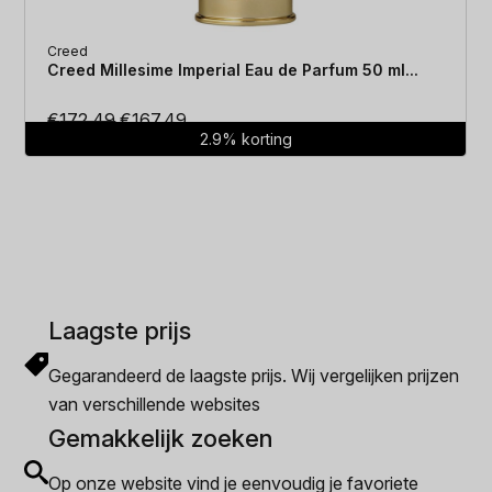
Creed
Creed Millesime Imperial Eau de Parfum 50 ml...
Oorspronkelijke
Huidige
€
172.49
€
167.49
2.9% korting
prijs
prijs
was:
is:
€172.49.
€167.49.
Laagste prijs
Gegarandeerd de laagste prijs. Wij vergelijken prijzen
van verschillende websites
Gemakkelijk zoeken
Op onze website vind je eenvoudig je favoriete