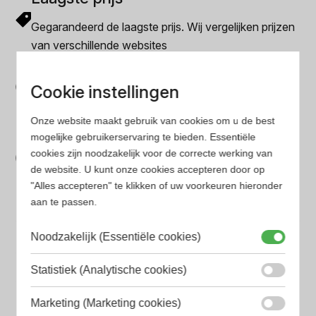
Gegarandeerd de laagste prijs. Wij vergelijken prijzen
van verschillende websites
Gemakkelijk zoeken
Cookie instellingen
Op onze website vind je eenvoudig je favoriete
parfum met onze geavanceerde zoekfilters
Onze website maakt gebruik van cookies om u de best
Bespaar tijd en geld
mogelijke gebruikerservaring te bieden. Essentiële
cookies zijn noodzakelijk voor de correcte werking van
Wij hebben alle prijzen voor je verzameld zodat jij
de website. U kunt onze cookies accepteren door op
minder tijd en geld kwijt bent
"Alles accepteren" te klikken of uw voorkeuren hieronder
aan te passen.
Populaire herengeuren
Noodzakelijk (Essentiële cookies)
Amouage Heren parfum
Statistiek (Analytische cookies)
Aramis Heren parfum
Marketing (Marketing cookies)
Armani Heren parfum