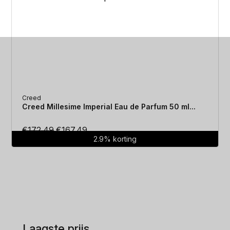
Creed
Creed Millesime Imperial Eau de Parfum 50 ml...
Oorspronkelijke
Huidige
€
172.49
€
167.49
2.9% korting
prijs
prijs
was:
is:
€172.49.
€167.49.
Laagste prijs