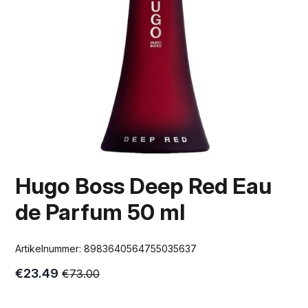
Hugo Boss Deep Red Eau
de Parfum 50 ml
Artikelnummer:
8983640564755035637
€
23.49
€
73.00
Oorspronkelijke
Huidige
prijs
prijs