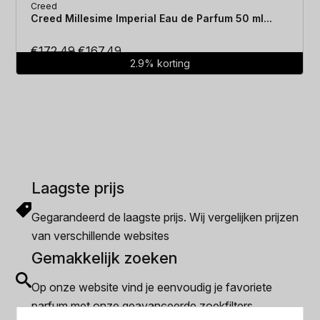
Creed
Creed Millesime Imperial Eau de Parfum 50 ml...
Oorspronkelijke
Huidige
€
172.49
€
167.49
2.9% korting
prijs
prijs
was:
is:
€172.49.
€167.49.
Laagste prijs
Gegarandeerd de laagste prijs. Wij vergelijken prijzen
van verschillende websites
Gemakkelijk zoeken
Op onze website vind je eenvoudig je favoriete
parfum met onze geavanceerde zoekfilters