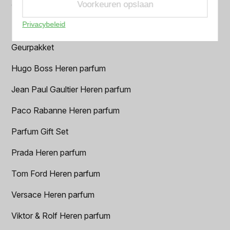
Voorkeuren opslaan
Creed heren parfum
Privacybeleid
Dior Heren parfum
Geurpakket
Hugo Boss Heren parfum
Jean Paul Gaultier Heren parfum
Paco Rabanne Heren parfum
Parfum Gift Set
Prada Heren parfum
Tom Ford Heren parfum
Versace Heren parfum
Viktor & Rolf Heren parfum