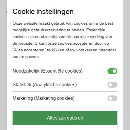
Bespaar tijd en geld
Cookie instellingen
Wij hebben alle prijzen voor je verzameld zodat jij
minder tijd en geld kwijt bent
Onze website maakt gebruik van cookies om u de best
mogelijke gebruikerservaring te bieden. Essentiële
cookies zijn noodzakelijk voor de correcte werking van
Populaire herengeuren
de website. U kunt onze cookies accepteren door op
Amouage Heren parfum
"Alles accepteren" te klikken of uw voorkeuren hieronder
aan te passen.
Aramis Heren parfum
Noodzakelijk (Essentiële cookies)
Armani Heren parfum
Statistiek (Analytische cookies)
Azzaro Heren parfum
BALR. Heren parfum
Marketing (Marketing cookies)
BVLGARI Heren parfum
Alles accepteren
Chanel Heren parfum