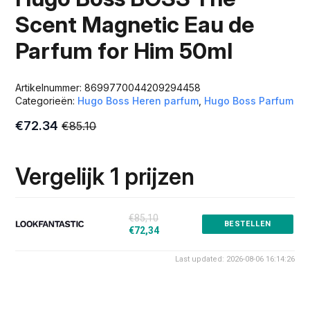
Scent Magnetic Eau de
Parfum for Him 50ml
Artikelnummer:
8699770044209294458
Categorieën:
Hugo Boss Heren parfum
,
Hugo Boss Parfum
€
72.34
€
85.10
Oorspronkelijke
Huidige
prijs
prijs
was:
is:
Vergelijk 1 prijzen
€85.10.
€72.34.
€85,10
BESTELLEN
€72,34
Last updated: 2026-08-06 16:14:26