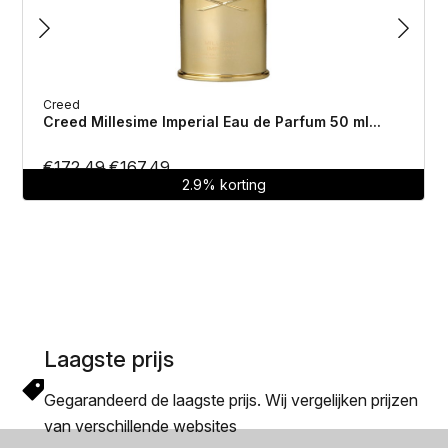
Creed
Creed Millesime Imperial Eau de Parfum 50 ml...
Oorspronkelijke
Huidige
€
172.49
€
167.49
2.9% korting
prijs
prijs
was:
is:
€172.49.
€167.49.
Laagste prijs
Gegarandeerd de laagste prijs. Wij vergelijken prijzen
van verschillende websites