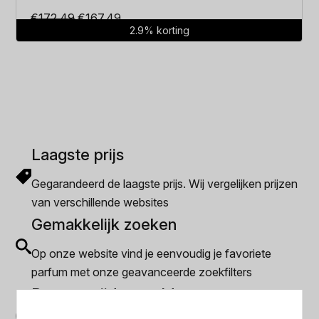
Oorspronkelijke
Huidige
€
172.49
€
167.49
2.9% korting
prijs
prijs
was:
is:
€172.49.
€167.49.
Laagste prijs
Gegarandeerd de laagste prijs. Wij vergelijken prijzen
van verschillende websites
Gemakkelijk zoeken
Op onze website vind je eenvoudig je favoriete
parfum met onze geavanceerde zoekfilters
Bespaar tijd en geld