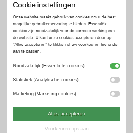
Wij hebben alle prijzen voor je verzameld zodat jij
Cookie instellingen
minder tijd en geld kwijt bent
Onze website maakt gebruik van cookies om u de best
mogelijke gebruikerservaring te bieden. Essentiële
Populaire herengeuren
cookies zijn noodzakelijk voor de correcte werking van
Amouage Heren parfum
de website. U kunt onze cookies accepteren door op
"Alles accepteren" te klikken of uw voorkeuren hieronder
Aramis Heren parfum
aan te passen.
Armani Heren parfum
Noodzakelijk (Essentiële cookies)
Azzaro Heren parfum
Statistiek (Analytische cookies)
BALR. Heren parfum
Marketing (Marketing cookies)
BVLGARI Heren parfum
Chanel Heren parfum
Alles accepteren
Creed heren parfum
Voorkeuren opslaan