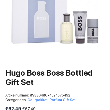
Hugo Boss Boss Bottled
Gift Set
Artikelnummer:
8983648074524575492
Categorieën:
Geurpakket
,
Parfum Gift Set
€
62.49
€
67.49