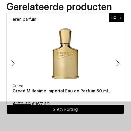
Gerelateerde producten
50 ml
Heren parfum
Creed
Creed Millesime Imperial Eau de Parfum 50 ml...
Oorspronkelijke
Huidige
€
172.49
€
167.49
2.9% korting
prijs
prijs
was:
is:
€172.49.
€167.49.