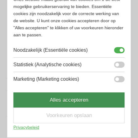
Amouage Heren parfum
mogelijke gebruikerservaring te bieden. Essentiële
cookies zijn noodzakelijk voor de correcte werking van
Aramis Heren parfum
de website. U kunt onze cookies accepteren door op
Armani Heren parfum
"Alles accepteren" te klikken of uw voorkeuren hieronder
aan te passen.
Azzaro Heren parfum
Noodzakelijk (Essentiële cookies)
BALR. Heren parfum
Statistiek (Analytische cookies)
BVLGARI Heren parfum
Chanel Heren parfum
Marketing (Marketing cookies)
Creed heren parfum
Alles accepteren
Dior Heren parfum
Voorkeuren opslaan
Geurpakket
Privacybeleid
Hugo Boss Heren parfum