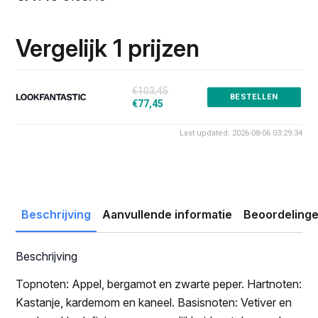
Oorspronkelijke
Huidige
prijs
prijs
was:
is:
Vergelijk 1 prijzen
€103.45.
€77.45.
€103,45
BESTELLEN
€77,45
Last updated: 2026-08-06 03:29:34
Beschrijving
Aanvullende informatie
Beoordelinge
Beschrijving
Topnoten: Appel, bergamot en zwarte peper. Hartnoten:
Kastanje, kardemom en kaneel. Basisnoten: Vetiver en