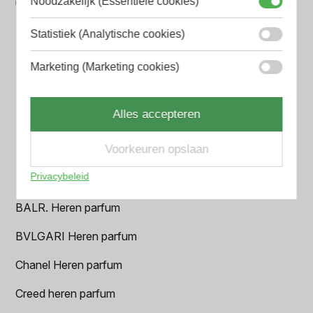
Noodzakelijk (Essentiële cookies)
Wij hebben alle prijzen voor je verzameld zodat jij
minder tijd en geld kwijt bent
Statistiek (Analytische cookies)
Marketing (Marketing cookies)
Populaire herengeuren
Amouage Heren parfum
Alles accepteren
Aramis Heren parfum
Voorkeuren opslaan
Armani Heren parfum
Privacybeleid
Azzaro Heren parfum
BALR. Heren parfum
BVLGARI Heren parfum
Chanel Heren parfum
Creed heren parfum