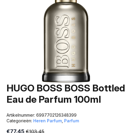
HUGO BOSS BOSS Bottled
Eau de Parfum 100ml
Artikelnummer:
6997702126348399
Categorieën:
Heren Parfum
,
Parfum
€
77.45
€
103.45