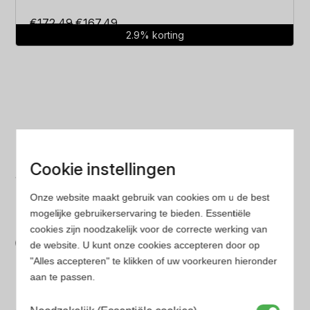
Oorspronkelijke
Huidige
€
172.49
€
167.49
2.9% korting
prijs
prijs
was:
is:
€172.49.
€167.49.
Laagste prijs
Cookie instellingen
Gegarandeerd de laagste prijs. Wij vergelijken prijzen
Onze website maakt gebruik van cookies om u de best
van verschillende websites
mogelijke gebruikerservaring te bieden. Essentiële
Gemakkelijk zoeken
cookies zijn noodzakelijk voor de correcte werking van
de website. U kunt onze cookies accepteren door op
Op onze website vind je eenvoudig je favoriete
"Alles accepteren" te klikken of uw voorkeuren hieronder
parfum met onze geavanceerde zoekfilters
aan te passen.
Bespaar tijd en geld