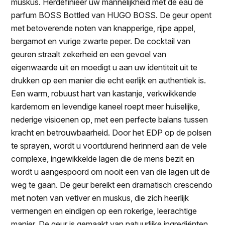
muskus. Herdefinieer uw mannelijkheid met de eau de
parfum BOSS Bottled van HUGO BOSS. De geur opent
met betoverende noten van knapperige, rijpe appel,
bergamot en vurige zwarte peper. De cocktail van
geuren straalt zekerheid en een gevoel van
eigenwaarde uit en moedigt u aan uw identiteit uit te
drukken op een manier die echt eerlijk en authentiek is.
Een warm, robuust hart van kastanje, verkwikkende
kardemom en levendige kaneel roept meer huiselijke,
nederige visioenen op, met een perfecte balans tussen
kracht en betrouwbaarheid. Door het EDP op de polsen
te sprayen, wordt u voortdurend herinnerd aan de vele
complexe, ingewikkelde lagen die de mens bezit en
wordt u aangespoord om nooit een van die lagen uit de
weg te gaan. De geur bereikt een dramatisch crescendo
met noten van vetiver en muskus, die zich heerlijk
vermengen en eindigen op een rokerige, leerachtige
manier. De geur is gemaakt van natuurlijke ingrediënten,