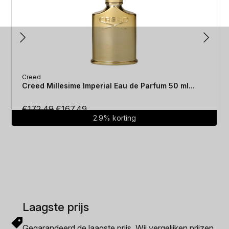
Creed
Creed Millesime Imperial Eau de Parfum 50 ml...
Oorspronkelijke
Huidige
€
172.49
€
167.49
2.9% korting
prijs
prijs
was:
is:
€172.49.
€167.49.
Laagste prijs
Gegarandeerd de laagste prijs. Wij vergelijken prijzen