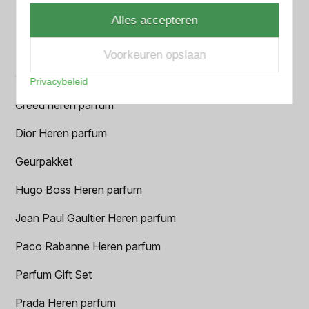
BALR. Heren parfum
Alles accepteren
BVLGARI Heren parfum
Voorkeuren opslaan
Chanel Heren parfum
Privacybeleid
Creed heren parfum
Dior Heren parfum
Geurpakket
Hugo Boss Heren parfum
Jean Paul Gaultier Heren parfum
Paco Rabanne Heren parfum
Parfum Gift Set
Prada Heren parfum