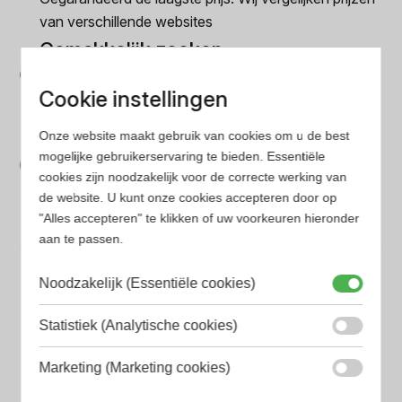
van verschillende websites
Gemakkelijk zoeken
Op onze website vind je eenvoudig je favoriete
Cookie instellingen
parfum met onze geavanceerde zoekfilters
Bespaar tijd en geld
Onze website maakt gebruik van cookies om u de best
mogelijke gebruikerservaring te bieden. Essentiële
Wij hebben alle prijzen voor je verzameld zodat jij
cookies zijn noodzakelijk voor de correcte werking van
minder tijd en geld kwijt bent
de website. U kunt onze cookies accepteren door op
"Alles accepteren" te klikken of uw voorkeuren hieronder
aan te passen.
Populaire herengeuren
Amouage Heren parfum
Noodzakelijk (Essentiële cookies)
Aramis Heren parfum
Statistiek (Analytische cookies)
Armani Heren parfum
Marketing (Marketing cookies)
Azzaro Heren parfum