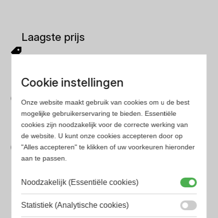
Laagste prijs
Gegarandeerd de laagste prijs. Wij vergelijken prijzen
van verschillende websites
Cookie instellingen
Gemakkelijk zoeken
Onze website maakt gebruik van cookies om u de best
Op onze website vind je eenvoudig je favoriete
mogelijke gebruikerservaring te bieden. Essentiële
parfum met onze geavanceerde zoekfilters
cookies zijn noodzakelijk voor de correcte werking van
Bespaar tijd en geld
de website. U kunt onze cookies accepteren door op
"Alles accepteren" te klikken of uw voorkeuren hieronder
Wij hebben alle prijzen voor je verzameld zodat jij
aan te passen.
minder tijd en geld kwijt bent
Noodzakelijk (Essentiële cookies)
Populaire herengeuren
Statistiek (Analytische cookies)
Amouage Heren parfum