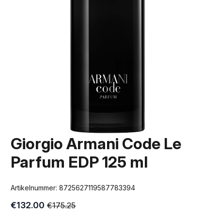
Giorgio Armani Code Le
Parfum EDP 125 ml
Artikelnummer:
8725627119587783394
€
132.00
€
175.25
Oorspronkelijke
Huidige