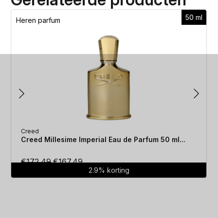
50 ml
Heren parfum
Creed
Creed Millesime Imperial Eau de Parfum 50 ml...
Oorspronkelijke
Huidige
€
172.49
€
167.49
2.9% korting
prijs
prijs
was:
is:
€172.49.
€167.49.