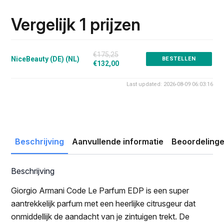
prijs
prijs
was:
is:
Vergelijk 1 prijzen
€175.25.
€132.00.
€175,25
NiceBeauty (DE) (NL)
BESTELLEN
€132,00
Last updated: 2026-08-09 06:03:16
Beschrijving
Aanvullende informatie
Beoordelinge
Beschrijving
Giorgio Armani Code Le Parfum EDP is een super
aantrekkelijk parfum met een heerlijke citrusgeur dat
onmiddellijk de aandacht van je zintuigen trekt. De