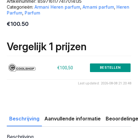
Artikelnummer:
8597161177417014135
Categorieën:
Armani Heren parfum
,
Arnami parfum
,
Heren
Parfum
,
Parfum
€
100.50
Vergelijk 1 prijzen
€100,50
BESTELLEN
Last updated: 2026-08-08 21:20:48
Beschrijving
Aanvullende informatie
Beoordelinge
Beschrijving