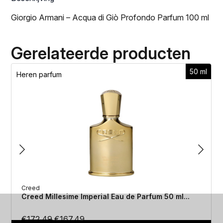
Giorgio Armani – Acqua di Giò Profondo Parfum 100 ml
Gerelateerde producten
50 ml
Heren parfum
Creed
Creed Millesime Imperial Eau de Parfum 50 ml...
Oorspronkelijke
Huidige
€
172.49
€
167.49