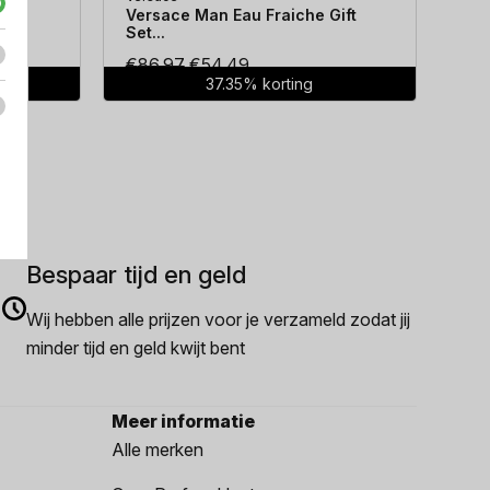
...
Versace Man Eau Fraiche Gift
Hug
Set...
Oorspronkelijke
Huidige
€
86.97
€
54.49
€
7
37.35% korting
prijs
prijs
was:
is:
€86.97.
€54.49.
Bespaar tijd en geld
Wij hebben alle prijzen voor je verzameld zodat jij
minder tijd en geld kwijt bent
Meer informatie
Alle merken