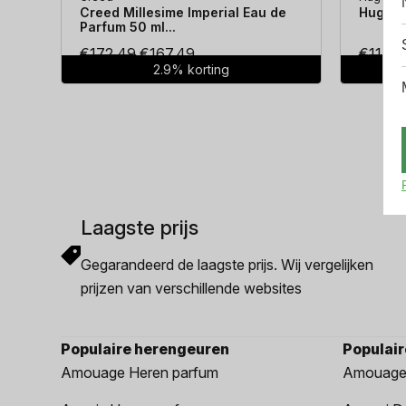
Creed Millesime Imperial Eau de
Hugo Bo
Parfum 50 ml...
Oorspronkelijke
Huidige
€
172.49
€
167.49
€
114.3
2.9% korting
prijs
prijs
was:
is:
€172.49.
€167.49.
Laagste prijs
Gegarandeerd de laagste prijs. Wij vergelijken
prijzen van verschillende websites
Populaire herengeuren
Populai
Amouage Heren parfum
Amouage