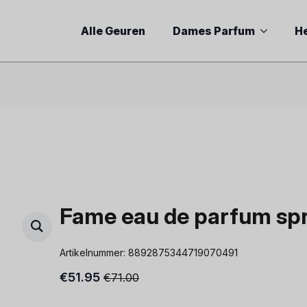
Alle Geuren
Dames Parfum
H
Fame eau de parfum spr
Artikelnummer:
8892875344719070491
€
51.95
€
71.00
Oorspronkelijke
Huidige
prijs
prijs