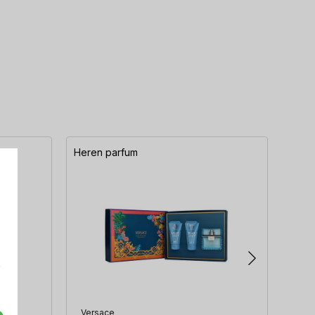
Heren parfum
Here
e
Versace
Hug