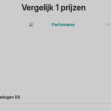
was:
is:
Vergelijk 1 prijzen
€71.00.
€51.95.
Parfumania
€7
lingen (0)