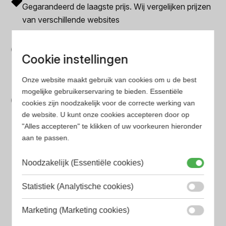
Gegarandeerd de laagste prijs. Wij vergelijken prijzen
van verschillende websites
Gemakkelijk zoeken
Op onze website vind je eenvoudig je favoriete
Cookie instellingen
parfum met onze geavanceerde zoekfilters
Onze website maakt gebruik van cookies om u de best
Bespaar tijd en geld
mogelijke gebruikerservaring te bieden. Essentiële
cookies zijn noodzakelijk voor de correcte werking van
Wij hebben alle prijzen voor je verzameld zodat jij
de website. U kunt onze cookies accepteren door op
minder tijd en geld kwijt bent
"Alles accepteren" te klikken of uw voorkeuren hieronder
aan te passen.
Populaire herengeuren
Noodzakelijk (Essentiële cookies)
Amouage Heren parfum
Aramis Heren parfum
Statistiek (Analytische cookies)
Armani Heren parfum
Marketing (Marketing cookies)