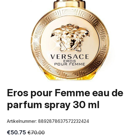
Eros pour Femme eau de
parfum spray 30 ml
Artikelnummer:
8892878637572232424
€
50.75
€
70.00
Oorspronkelijke
Huidige