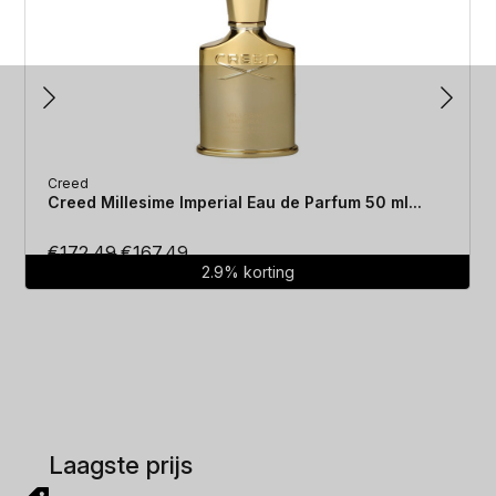
Creed
Creed Millesime Imperial Eau de Parfum 50 ml...
Oorspronkelijke
Huidige
€
172.49
€
167.49
2.9% korting
prijs
prijs
was:
is:
€172.49.
€167.49.
Laagste prijs