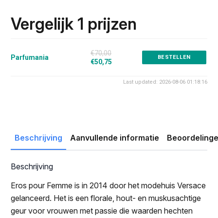
prijs
prijs
was:
is:
Vergelijk 1 prijzen
€70.00.
€50.75.
€70,00
Parfumania
BESTELLEN
€50,75
Last updated: 2026-08-06 01:18:16
Beschrijving
Aanvullende informatie
Beoordelinge
Beschrijving
Eros pour Femme is in 2014 door het modehuis Versace
gelanceerd. Het is een florale, hout- en muskusachtige
geur voor vrouwen met passie die waarden hechten