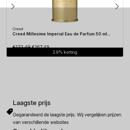
Creed
Creed Millesime Imperial Eau de Parfum 50 ml...
Oorspronkelijke
Huidige
€
172.49
€
167.49
2.9% korting
prijs
prijs
was:
is:
€172.49.
€167.49.
Laagste prijs
Gegarandeerd de laagste prijs. Wij vergelijken prijzen
van verschillende websites