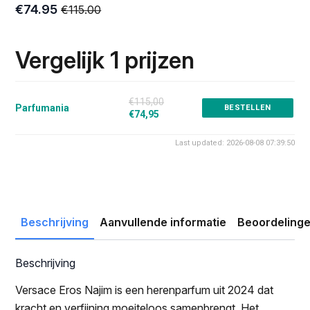
€
74.95
€
115.00
Oorspronkelijke
Huidige
prijs
prijs
was:
is:
Vergelijk 1 prijzen
€115.00.
€74.95.
€115,00
Parfumania
BESTELLEN
€74,95
Last updated: 2026-08-08 07:39:50
Beschrijving
Aanvullende informatie
Beoordelinge
Beschrijving
Versace Eros Najim is een herenparfum uit 2024 dat
kracht en verfijning moeiteloos samenbrengt. Het