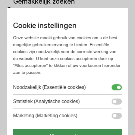
Gemakkelijk zoeken
Op onze website vind je eenvoudig je favoriete
parfum met onze geavanceerde zoekfilters
Cookie instellingen
Bespaar tijd en geld
Onze website maakt gebruik van cookies om u de best
Wij hebben alle prijzen voor je verzameld zodat jij
mogelijke gebruikerservaring te bieden. Essentiële
minder tijd en geld kwijt bent
cookies zijn noodzakelijk voor de correcte werking van
de website. U kunt onze cookies accepteren door op
"Alles accepteren" te klikken of uw voorkeuren hieronder
Populaire herengeuren
aan te passen.
Amouage Heren parfum
Noodzakelijk (Essentiële cookies)
Aramis Heren parfum
Statistiek (Analytische cookies)
Armani Heren parfum
Azzaro Heren parfum
Marketing (Marketing cookies)
BALR. Heren parfum