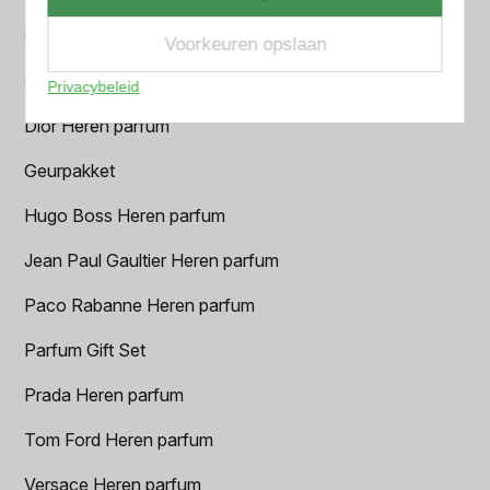
Chanel Heren parfum
Voorkeuren opslaan
Creed heren parfum
Privacybeleid
Dior Heren parfum
Geurpakket
Hugo Boss Heren parfum
Jean Paul Gaultier Heren parfum
Paco Rabanne Heren parfum
Parfum Gift Set
Prada Heren parfum
Tom Ford Heren parfum
Versace Heren parfum