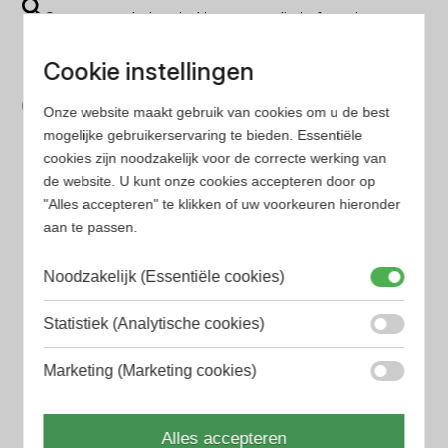
Op onze website vind je eenvoudig je favoriete
parfum met onze geavanceerde zoekfilters
Cookie instellingen
Bespaar tijd en geld
Onze website maakt gebruik van cookies om u de best
Wij hebben alle prijzen voor je verzameld zodat jij
mogelijke gebruikerservaring te bieden. Essentiële
minder tijd en geld kwijt bent
cookies zijn noodzakelijk voor de correcte werking van
de website. U kunt onze cookies accepteren door op
"Alles accepteren" te klikken of uw voorkeuren hieronder
Populaire herengeuren
aan te passen.
Amouage Heren parfum
Aramis Heren parfum
Noodzakelijk (Essentiële cookies)
Armani Heren parfum
Statistiek (Analytische cookies)
Azzaro Heren parfum
Marketing (Marketing cookies)
BALR. Heren parfum
Alles accepteren
BVLGARI Heren parfum