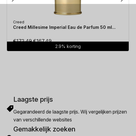
Creed
Creed Millesime Imperial Eau de Parfum 50 ml...
Oorspronkelijke
Huidige
€
172.49
€
167.49
2.9% korting
prijs
prijs
was:
is:
€172.49.
€167.49.
Laagste prijs
Gegarandeerd de laagste prijs. Wij vergelijken prijzen
van verschillende websites
Gemakkelijk zoeken