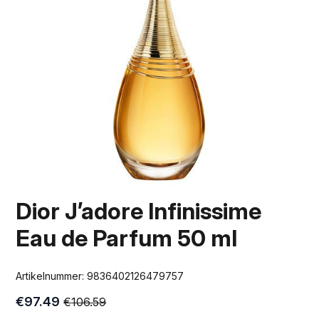
Dior J’adore Infinissime
Eau de Parfum 50 ml
Artikelnummer:
9836402126479757
€
97.49
€
106.59
Oorspronkelijke
Huidige