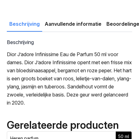
prijs
prijs
was:
is:
€106.59.
€97.49.
Beschrijving
Aanvullende informatie
Beoordelinge
Beschrijving
Dior J’adore Infinissime Eau de Parfum 50 ml voor
dames. Dior J’adore Infinissime opent met een frisse mix
van bloedsinaasappel, bergamot en roze peper. Het hart
is een groots boeket van roos, lelietje-van-dalen, ylang-
ylang, jasmijn en tuberoos. Sandelhout vormt de
zwoele, verleidelijke basis. Deze geur werd gelanceerd
in 2020.
Gerelateerde producten
50 ml
Heren parfum