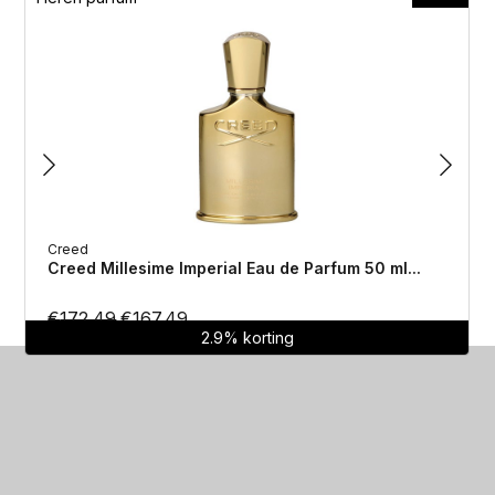
Creed
Creed Millesime Imperial Eau de Parfum 50 ml...
Oorspronkelijke
Huidige
€
172.49
€
167.49
2.9% korting
prijs
prijs
was:
is:
€172.49.
€167.49.