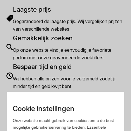
Laagste prijs
Gegarandeerd de laagste prijs. Wij vergelijken prijzen
van verschillende websites
Gemakkelijk zoeken
Op onze website vind je eenvoudig je favoriete
parfum met onze geavanceerde zoekfilters
Bespaar tijd en geld
Wij hebben alle prijzen voor je verzameld zodat jij
minder tijd en geld kwijt bent
Populaire herengeuren
Cookie instellingen
Amouage Heren parfum
Onze website maakt gebruik van cookies om u de best
Aramis Heren parfum
mogelijke gebruikerservaring te bieden. Essentiële