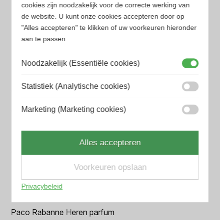
cookies zijn noodzakelijk voor de correcte werking van
Armani Heren parfum
de website. U kunt onze cookies accepteren door op
"Alles accepteren" te klikken of uw voorkeuren hieronder
Azzaro Heren parfum
aan te passen.
BALR. Heren parfum
Noodzakelijk (Essentiële cookies)
BVLGARI Heren parfum
Statistiek (Analytische cookies)
Chanel Heren parfum
Marketing (Marketing cookies)
Creed heren parfum
Dior Heren parfum
Alles accepteren
Geurpakket
Voorkeuren opslaan
Hugo Boss Heren parfum
Privacybeleid
Jean Paul Gaultier Heren parfum
Paco Rabanne Heren parfum