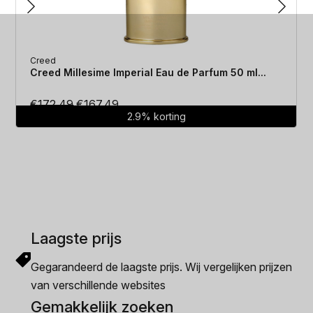
Creed
Creed Millesime Imperial Eau de Parfum 50 ml...
Oorspronkelijke
Huidige
€
172.49
€
167.49
2.9% korting
prijs
prijs
was:
is:
€172.49.
€167.49.
Laagste prijs
Gegarandeerd de laagste prijs. Wij vergelijken prijzen
van verschillende websites
Gemakkelijk zoeken