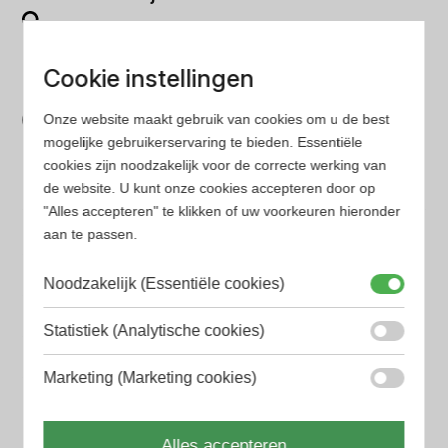
Op onze website vind je eenvoudig je favoriete
parfum met onze geavanceerde zoekfilters
Cookie instellingen
Bespaar tijd en geld
Onze website maakt gebruik van cookies om u de best
Wij hebben alle prijzen voor je verzameld zodat jij
mogelijke gebruikerservaring te bieden. Essentiële
minder tijd en geld kwijt bent
cookies zijn noodzakelijk voor de correcte werking van
de website. U kunt onze cookies accepteren door op
"Alles accepteren" te klikken of uw voorkeuren hieronder
Populaire herengeuren
aan te passen.
Amouage Heren parfum
Noodzakelijk (Essentiële cookies)
Aramis Heren parfum
Armani Heren parfum
Statistiek (Analytische cookies)
Azzaro Heren parfum
Marketing (Marketing cookies)
BALR. Heren parfum
Alles accepteren