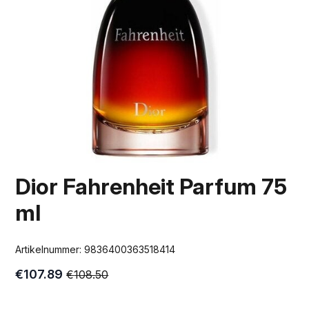
Dior Fahrenheit Parfum 75
ml
Artikelnummer:
9836400363518414
€
107.89
€
108.50
Oorspronkelijke
Huidige
prijs
prijs