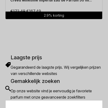
Creed Millesime Imperial Eau de Parfum 50 ml...
Oorspronkelijke
Huidige
€
172.49
€
167.49
2.9% korting
prijs
prijs
was:
is:
€172.49.
€167.49.
Laagste prijs
Gegarandeerd de laagste prijs. Wij vergelijken prijzen
van verschillende websites
Gemakkelijk zoeken
Op onze website vind je eenvoudig je favoriete
parfum met onze geavanceerde zoekfilters
Bespaar tijd en geld