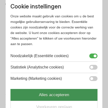
Cookie instellingen
Wij hebben alle prijzen voor je verzameld zodat jij
minder tijd en geld kwijt bent
Onze website maakt gebruik van cookies om u de best
mogelijke gebruikerservaring te bieden. Essentiële
cookies zijn noodzakelijk voor de correcte werking van
Populaire herengeuren
de website. U kunt onze cookies accepteren door op
Amouage Heren parfum
"Alles accepteren" te klikken of uw voorkeuren hieronder
aan te passen.
Aramis Heren parfum
Armani Heren parfum
Noodzakelijk (Essentiële cookies)
Azzaro Heren parfum
Statistiek (Analytische cookies)
BALR. Heren parfum
Marketing (Marketing cookies)
BVLGARI Heren parfum
Chanel Heren parfum
Alles accepteren
Creed heren parfum
Voorkeuren opslaan