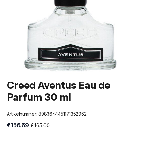
Creed Aventus Eau de
Parfum 30 ml
Artikelnummer:
8983644451171352962
€
156.69
€
165.00
Oorspronkelijke
Huidige
prijs
prijs