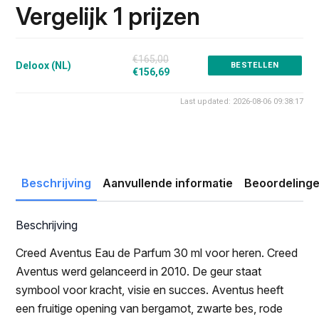
was:
is:
Vergelijk 1 prijzen
€165.00.
€156.69.
€165,00
Deloox (NL)
BESTELLEN
€156,69
Last updated: 2026-08-06 09:38:17
Beschrijving
Aanvullende informatie
Beoordelinge
Beschrijving
Creed Aventus Eau de Parfum 30 ml voor heren. Creed
Aventus werd gelanceerd in 2010. De geur staat
symbool voor kracht, visie en succes. Aventus heeft
een fruitige opening van bergamot, zwarte bes, rode