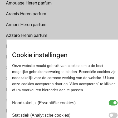
Amouage Heren parfum
Aramis Heren parfum
Armani Heren parfum
Azzaro Heren parfum
BALR. Heren parfum
Cookie instellingen
BVLGARI Heren parfum
Onze website maakt gebruik van cookies om u de best
Chanel Heren parfum
mogelijke gebruikerservaring te bieden. Essentiële cookies zijn
noodzakelijk voor de correcte werking van de website. U kunt
Creed heren parfum
onze cookies accepteren door op "Alles accepteren" te klikken
Dior Heren parfum
of uw voorkeuren hieronder aan te passen.
Geurpakket
Noodzakelijk (Essentiële cookies)
Hugo Boss Heren parfum
Statistiek (Analytische cookies)