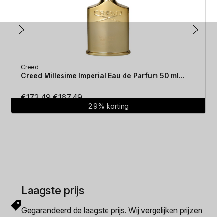
Creed
Creed Millesime Imperial Eau de Parfum 50 ml...
Oorspronkelijke
Huidige
€
172.49
€
167.49
2.9% korting
prijs
prijs
was:
is:
€172.49.
€167.49.
Laagste prijs
Gegarandeerd de laagste prijs. Wij vergelijken prijzen