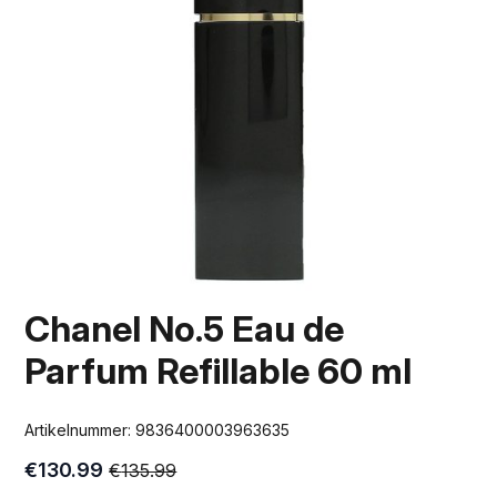
Chanel No.5 Eau de
Parfum Refillable 60 ml
Artikelnummer:
9836400003963635
€
130.99
€
135.99
Oorspronkelijke
Huidige