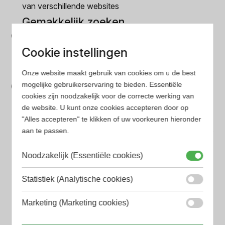
van verschillende websites
Gemakkelijk zoeken
Op onze website vind je eenvoudig je favoriete
Cookie instellingen
parfum met onze geavanceerde zoekfilters
Bespaar tijd en geld
Onze website maakt gebruik van cookies om u de best
mogelijke gebruikerservaring te bieden. Essentiële
Wij hebben alle prijzen voor je verzameld zodat jij
cookies zijn noodzakelijk voor de correcte werking van
minder tijd en geld kwijt bent
de website. U kunt onze cookies accepteren door op
"Alles accepteren" te klikken of uw voorkeuren hieronder
aan te passen.
Populaire herengeuren
Amouage Heren parfum
Noodzakelijk (Essentiële cookies)
Aramis Heren parfum
Statistiek (Analytische cookies)
Armani Heren parfum
Marketing (Marketing cookies)
Azzaro Heren parfum