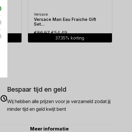
Versace
Hug
...
Versace Man Eau Fraiche Gift
Hug
Set...
Oorspronkelijke
Huidige
€
86.97
€
54.49
€
7
37.35% korting
prijs
prijs
was:
is:
€86.97.
€54.49.
Bespaar tijd en geld
Wij hebben alle prijzen voor je verzameld zodat jij
minder tijd en geld kwijt bent
Meer informatie