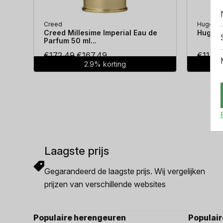
Creed
Hugo Bo
Creed Millesime Imperial Eau de
Hugo Bo
Parfum 50 ml...
Oorspronkelijke
Huidige
€
172.49
€
167.49
€
114.3
2.9% korting
prijs
prijs
was:
is:
€172.49.
€167.49.
Laagste prijs
Gegarandeerd de laagste prijs. Wij vergelijken
prijzen van verschillende websites
Populaire herengeuren
Populai