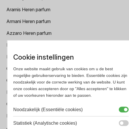
Aramis Heren parfum
Armani Heren parfum
Azzaro Heren parfum
BALR. Heren parfum
Cookie instellingen
BVLGARI Heren parfum
Chanel Heren parfum
Onze website maakt gebruik van cookies om u de best
mogelijke gebruikerservaring te bieden. Essentiële cookies zijn
Creed heren parfum
noodzakelijk voor de correcte werking van de website. U kunt
onze cookies accepteren door op "Alles accepteren" te klikken
Dior Heren parfum
of uw voorkeuren hieronder aan te passen.
Geurpakket
Noodzakelijk (Essentiële cookies)
Hugo Boss Heren parfum
Statistiek (Analytische cookies)
Jean Paul Gaultier Heren parfum