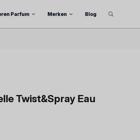
eren Parfum
Merken
Blog
Search
for:
lle Twist&Spray Eau