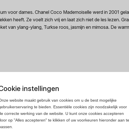
m voor dames. Chanel Coco Mademoiselle werd in 2001 gelanc
kken heeft. Ze voelt zich vrij en laat zich niet de les lezen. 
eket van ylang-ylang, Turkse roos, jasmijn en mimosa. De warme 
rfum
Heren parfum
Cookie instellingen
Onze website maakt gebruik van cookies om u de best mogelijke
gebruikerservaring te bieden. Essentiële cookies zijn noodzakelijk voor
de correcte werking van de website. U kunt onze cookies accepteren
door op "Alles accepteren" te klikken of uw voorkeuren hieronder aan t
passen.