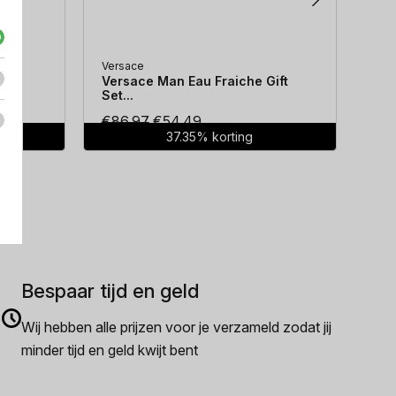
Versace
Hug
...
Versace Man Eau Fraiche Gift
Hug
Set...
Oorspronkelijke
Huidige
€
86.97
€
54.49
€
7
37.35% korting
prijs
prijs
was:
is:
€86.97.
€54.49.
Bespaar tijd en geld
Wij hebben alle prijzen voor je verzameld zodat jij
minder tijd en geld kwijt bent