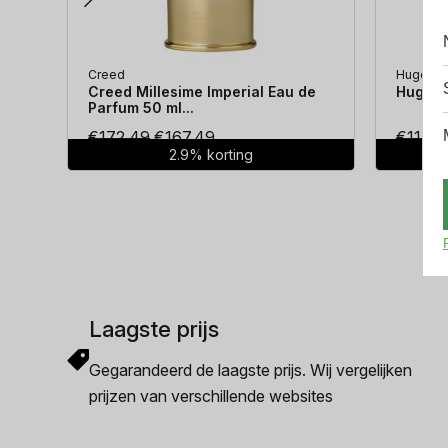
Creed
Hugo Bo
Creed Millesime Imperial Eau de
Hugo Bo
Parfum 50 ml...
Oorspronkelijke
Huidige
€
172.49
€
167.49
€
114.3
2.9% korting
prijs
prijs
was:
is:
€172.49.
€167.49.
Laagste prijs
Gegarandeerd de laagste prijs. Wij vergelijken
prijzen van verschillende websites