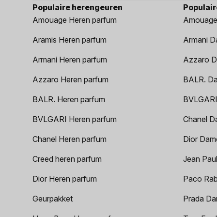
Populaire herengeuren
Populai
Amouage Heren parfum
Amouage
Aramis Heren parfum
Armani D
Armani Heren parfum
Azzaro D
Azzaro Heren parfum
BALR. D
BALR. Heren parfum
BVLGARI
BVLGARI Heren parfum
Chanel D
Chanel Heren parfum
Dior Dam
Creed heren parfum
Jean Paul
Dior Heren parfum
Paco Rab
Geurpakket
Prada Da