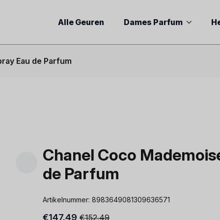
Alle Geuren
Dames Parfum
H
ray Eau de Parfum
Chanel Coco Mademoise
de Parfum
Artikelnummer:
8983649081309636571
€
147.49
€
152.49