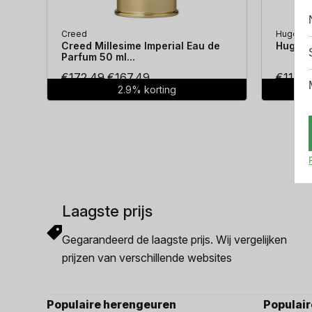
Creed
Hugo Bo
Creed Millesime Imperial Eau de
Hugo Bo
Parfum 50 ml...
Oorspronkelijke
Huidige
€
172.49
€
167.49
€
114.3
2.9% korting
prijs
prijs
was:
is:
€172.49.
€167.49.
Laagste prijs
Gegarandeerd de laagste prijs. Wij vergelijken
prijzen van verschillende websites
Populaire herengeuren
Populai