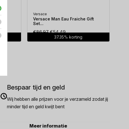
Versace
Hug
...
Versace Man Eau Fraiche Gift
Hug
Set...
Oorspronkelijke
Huidige
€
86.97
€
54.49
€
7
37.35% korting
prijs
prijs
was:
is:
€86.97.
€54.49.
Bespaar tijd en geld
Wij hebben alle prijzen voor je verzameld zodat jij
minder tijd en geld kwijt bent
Meer informatie