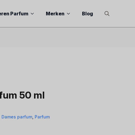
eren Parfum
Merken
Blog
Search
for:
rfum 50 ml
,
Dames parfum
,
Parfum