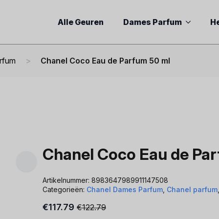
Alle Geuren
Dames Parfum
H
rfum
Chanel Coco Eau de Parfum 50 ml
Chanel Coco Eau de Pa
Artikelnummer:
8983647989911147508
Categorieën:
Chanel Dames Parfum
,
Chanel parfum
€
117.79
€
122.79
Oorspronkelijke
Huidige