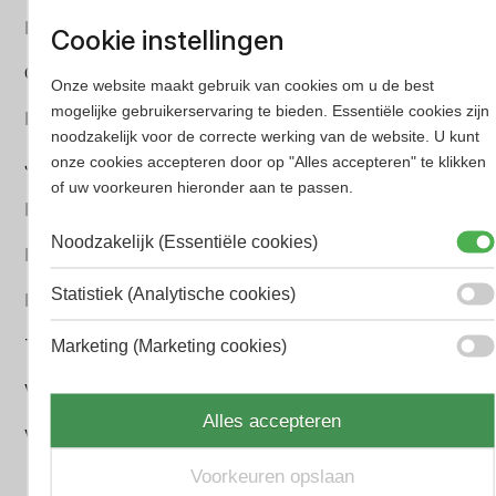
Dior Heren parfum
Cookie instellingen
Geurpakket
Onze website maakt gebruik van cookies om u de best
mogelijke gebruikerservaring te bieden. Essentiële cookies zijn
Hugo Boss Heren parfum
noodzakelijk voor de correcte werking van de website. U kunt
onze cookies accepteren door op "Alles accepteren" te klikken
Jean Paul Gaultier Heren parfum
of uw voorkeuren hieronder aan te passen.
Paco Rabanne Heren parfum
Noodzakelijk (Essentiële cookies)
Parfum Gift Set
Statistiek (Analytische cookies)
Prada Heren parfum
Tom Ford Heren parfum
Marketing (Marketing cookies)
Versace Heren parfum
Alles accepteren
Viktor & Rolf Heren parfum
Voorkeuren opslaan