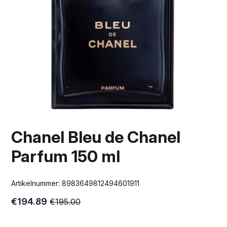
Chanel Bleu de Chanel
Parfum 150 ml
Artikelnummer:
8983649812494601911
€
194.89
€
195.00
Oorspronkelijke
Huidige
prijs
prijs