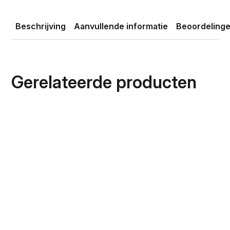
was:
is:
€195.00.
€194.89.
Beschrijving
Aanvullende informatie
Beoordelinge
Gerelateerde producten