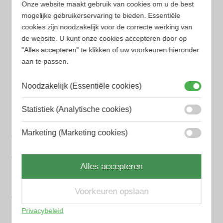
Populaire herengeuren
Onze website maakt gebruik van cookies om u de best
Amouage Heren parfum
mogelijke gebruikerservaring te bieden. Essentiële
cookies zijn noodzakelijk voor de correcte werking van
Aramis Heren parfum
de website. U kunt onze cookies accepteren door op
"Alles accepteren" te klikken of uw voorkeuren hieronder
Armani Heren parfum
aan te passen.
Azzaro Heren parfum
Noodzakelijk (Essentiële cookies)
BALR. Heren parfum
Statistiek (Analytische cookies)
BVLGARI Heren parfum
Marketing (Marketing cookies)
Chanel Heren parfum
Creed heren parfum
Alles accepteren
Dior Heren parfum
Voorkeuren opslaan
Geurpakket
Privacybeleid
Hugo Boss Heren parfum