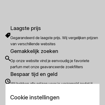
€172.49.
€167.49.
Laagste prijs
Gegarandeerd de laagste prijs. Wij vergelijken prijzen
van verschillende websites
Gemakkelijk zoeken
Op onze website vind je eenvoudig je favoriete
parfum met onze geavanceerde zoekfilters
Bespaar tijd en geld
Wij hebben alle prijzen voor je verzameld zodat jij
minder tijd en geld kwijt bent
Cookie instellingen