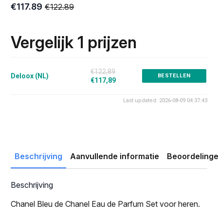
€
117.89
€
122.89
Oorspronkelijke
Huidige
prijs
prijs
was:
is:
Vergelijk 1 prijzen
€122.89.
€117.89.
€122,89
Deloox (NL)
BESTELLEN
€117,89
Last updated: 2026-08-09 04:37:43
Beschrijving
Aanvullende informatie
Beoordelinge
Beschrijving
Chanel Bleu de Chanel Eau de Parfum Set voor heren.