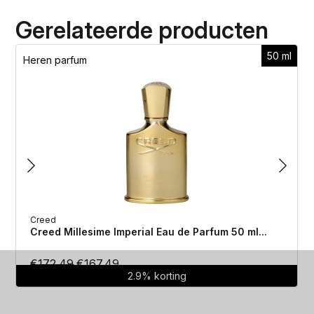
Gerelateerde producten
50 ml
Heren parfum
Creed
Creed Millesime Imperial Eau de Parfum 50 ml...
Oorspronkelijke
Huidige
€
172.49
€
167.49
2.9% korting
prijs
prijs
was:
is: