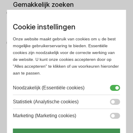
Gemakkelijk zoeken
Op onze website vind je eenvoudig je favoriete
parfum met onze geavanceerde zoekfilters
Cookie instellingen
Bespaar tijd en geld
Onze website maakt gebruik van cookies om u de best
Wij hebben alle prijzen voor je verzameld zodat jij
mogelijke gebruikerservaring te bieden. Essentiële
cookies zijn noodzakelijk voor de correcte werking van
minder tijd en geld kwijt bent
de website. U kunt onze cookies accepteren door op
"Alles accepteren" te klikken of uw voorkeuren hieronder
Populaire herengeuren
aan te passen.
Amouage Heren parfum
Noodzakelijk (Essentiële cookies)
Aramis Heren parfum
Statistiek (Analytische cookies)
Armani Heren parfum
Marketing (Marketing cookies)
Azzaro Heren parfum
BALR. Heren parfum