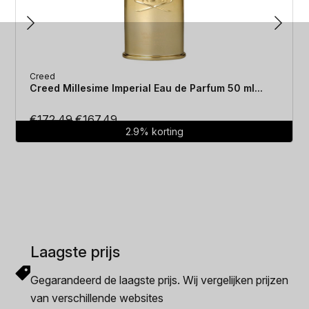
Creed
Creed Millesime Imperial Eau de Parfum 50 ml...
Oorspronkelijke
Huidige
€
172.49
€
167.49
2.9% korting
prijs
prijs
was:
is:
€172.49.
€167.49.
Laagste prijs
Gegarandeerd de laagste prijs. Wij vergelijken prijzen
van verschillende websites