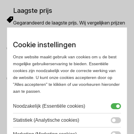
Laagste prijs
Gegarandeerd de laagste prijs. Wij vergelijken prijzen
van verschillende websites
Gemakkelijk zoeken
Cookie instellingen
Op onze website vind je eenvoudig je favoriete
Onze website maakt gebruik van cookies om u de best
parfum met onze geavanceerde zoekfilters
mogelijke gebruikerservaring te bieden. Essentiële
Bespaar tijd en geld
cookies zijn noodzakelijk voor de correcte werking van
de website. U kunt onze cookies accepteren door op
Wij hebben alle prijzen voor je verzameld zodat jij
"Alles accepteren" te klikken of uw voorkeuren hieronder
minder tijd en geld kwijt bent
aan te passen.
Noodzakelijk (Essentiële cookies)
Populaire herengeuren
Amouage Heren parfum
Statistiek (Analytische cookies)
Aramis Heren parfum