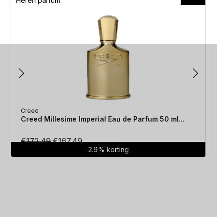
Heren parfum
Creed
Creed Millesime Imperial Eau de Parfum 50 ml...
Oorspronkelijke
Huidige
€
172.49
€
167.49
2.9% korting
prijs
prijs
was:
is:
€172.49.
€167.49.