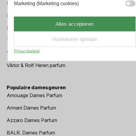
Paco Rabanne Heren parfum
Marketing (Marketing cookies)
Parfum Gift Set
Alles accepteren
Prada Heren parfum
Voorkeuren opslaan
Tom Ford Heren parfum
Privacybeleid
Versace Heren parfum
Viktor & Rolf Heren parfum
Populaire damesgeuren
Amouage Dames Parfum
Armani Dames Parfum
Azzaro Dames Parfum
BALR. Dames Parfum