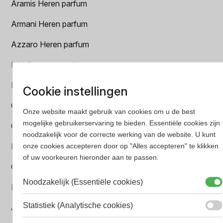
Aramis Heren parfum
Armani Heren parfum
Azzaro Heren parfum
BALR. Heren parfum
BVLGARI Heren parfum
Cookie instellingen
Chanel Heren parfum
Onze website maakt gebruik van cookies om u de best
mogelijke gebruikerservaring te bieden. Essentiële cookies zijn
Creed heren parfum
noodzakelijk voor de correcte werking van de website. U kunt
Dior Heren parfum
onze cookies accepteren door op "Alles accepteren" te klikken
of uw voorkeuren hieronder aan te passen.
Geurpakket
Noodzakelijk (Essentiële cookies)
Hugo Boss Heren parfum
Statistiek (Analytische cookies)
Jean Paul Gaultier Heren parfum