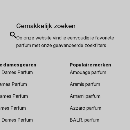
Gemakkelijk zoeken
Op onze website vind je eenvoudig je favoriete
parfum met onze geavanceerde zoekfilters
re damesgeuren
Populaire merken
 Dames Parfum
Amouage parfum
ames Parfum
Aramis parfum
ames Parfum
Arnami parfum
ames Parfum
Azzaro parfum
 Dames Parfum
BALR. parfum