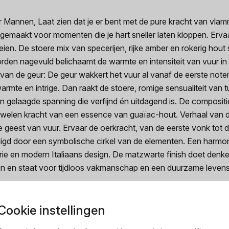
Mannen, Laat zien dat je er bent met de pure kracht van vlamm
 gemaakt voor momenten die je hart sneller laten kloppen. Ervaa
eien. De stoere mix van specerijen, rijke amber en rokerig hout
rden nagevuld belichaamt de warmte en intensiteit van vuur 
g van de geur: De geur wakkert het vuur al vanaf de eerste not
armte en intrige. Dan raakt de stoere, romige sensualiteit van 
n gelaagde spanning die verfijnd én uitdagend is. De compositie
luwelen kracht van een essence van guaïac-hout. Verhaal van 
geest van vuur. Ervaar de oerkracht, van de eerste vonk tot de
gd door een symbolische cirkel van de elementen. Een harmo
ie en modern Italiaans design. De matzwarte finish doet denke
n en staat voor tijdloos vakmanschap en een duurzame levensst
Cookie instellingen