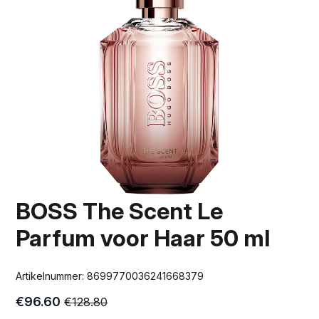
BOSS The Scent Le
Parfum voor Haar 50 ml
Artikelnummer:
8699770036241668379
€
96.60
€
128.80
Oorspronkelijke
Huidige