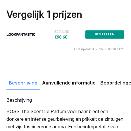
prijs
prijs
was:
is:
Vergelijk 1 prijzen
€128.80.
€96.60.
€128,80
BESTELLEN
€96,60
Last updated: 2026-08-09 10:11:21
Beschrijving
Aanvullende informatie
Beoordelinge
Beschrijving
BOSS The Scent Le Parfum voor haar biedt een
donkere en intense geurbeleving en prikkelt de zintuigen
met zijn fascinerende aroma. Een herinterpretatie van