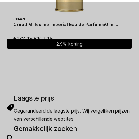
Creed
Creed Millesime Imperial Eau de Parfum 50 ml...
Oorspronkelijke
Huidige
€
172.49
€
167.49
2.9% korting
prijs
prijs
was:
is:
€172.49.
€167.49.
Laagste prijs
Gegarandeerd de laagste prijs. Wij vergelijken prijzen
van verschillende websites
Gemakkelijk zoeken