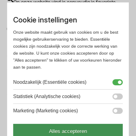
Op onze website vind je eenvoudig je favoriete
parfum met onze geavanceerde zoekfilters
Bespaar tijd en geld
Cookie instellingen
Wij hebben alle prijzen voor je verzameld zodat jij
Onze website maakt gebruik van cookies om u de best
minder tijd en geld kwijt bent
mogelijke gebruikerservaring te bieden. Essentiële
cookies zijn noodzakelijk voor de correcte werking van
de website. U kunt onze cookies accepteren door op
Populaire herengeuren
"Alles accepteren" te klikken of uw voorkeuren hieronder
aan te passen.
Amouage Heren parfum
Aramis Heren parfum
Noodzakelijk (Essentiële cookies)
Armani Heren parfum
Statistiek (Analytische cookies)
Azzaro Heren parfum
Marketing (Marketing cookies)
BALR. Heren parfum
BVLGARI Heren parfum
Alles accepteren